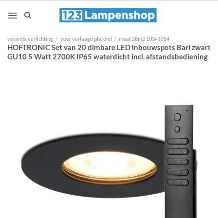
Ga
naar
inhoud
veranda verlichting
/
voor verlaagd plafond
/
maat 28m2 10341054
HOFTRONIC Set van 20 dimbare LED inbouwspots Bari zwart
GU10 5 Watt 2700K IP65 waterdicht incl. afstandsbediening