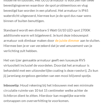
moderne virtuositeit. Het GU10 armatuur is voorzien van twee
bevestigingsveren waardoor de spot probleemloos en vlug
bevestigd kan worden in een plafond. Het armatuur is IP65
waterdicht uitgevoerd, hiermee kun je de spot dus naar wens
binnen of buiten benuttigen.
Standaard wordt een dimbare 5 Watt GU10 LED spot 2700K
additionele warm wit bijgeleverd. Je kunt deze inbouwspot
armatuur ook dimbaar maken door
de juiste dimmer
aan te sluiten.
Hiermee ben je er van verzekerd dat je veel amusement van je
verlichting zult hebben.
Het van ijzer gemaakte armatuur geeft een luxueuze RVS
virtuositeit inclusief de voordelen. Doordat het armatuur is
behandeld met een uitzonderlijke coating is deze roestvrij. Zo kun
jij jarenlang zorgeloos genieten van een mooi blijvend spotje.
Inbouwtip:
Houd rekening bij het inbouwen met een minimale
circulatie ruimte van 10 tot 15 centimeter welke achter de
lichtbron dient te zitten. Hierdoor kan mogelijke warmte
ontsnappen om oververhitting te voorkomen.