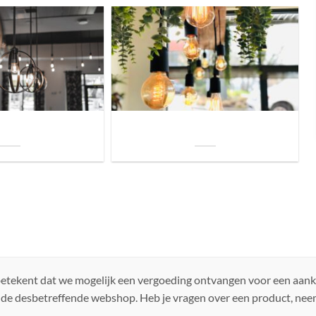
uis? Zo kies je daarvoor
Welke soorten verlichting zijn er voor je
iste lamp!
woning?
 betekent dat we mogelijk een vergoeding ontvangen voor een aan
 de desbetreffende webshop. Heb je vragen over een product, ne