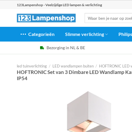
Ga
123Lampenshop - Veelzijdige LED lampen & verlichting
naar
Zoeken
inhoud
naar:
Categorieën
Slimme verlichting
Philip
Bezorging in NL & BE
led tuinverlichting
/
LED wandlampen buiten
/
HOFTRONIC LED w
HOFTRONIC Set van 3 Dimbare LED Wandlamp Kans
IP54