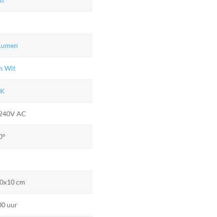
Lumen
m Wit
0K
240V AC
0°
0x10 cm
00 uur