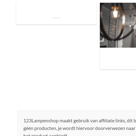
De Invloed van Daglicht op de Positie van
je Bed: Tips voor een Betere Nachtrust
Sfeer brengen in h
de ju
123Lampenshop maakt gebruik van affiliate links, dit
géén producten, je wordt hiervoor doorverwezen naar
het product aanbiedt.