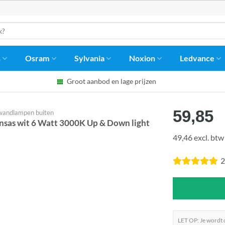
s
Osram
Sylvania
Noxion
Ledvance
Groot aanbod en lage prijzen
59,85
andlampen buiten
as wit 6 Watt 3000K Up & Down light
49,46 excl. btw
2
LET OP: Je wordt