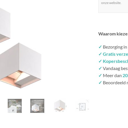
onze website.
Waarom kieze
✓
Bezorging in
✓ Gratis verz
✓ Kopersbesc
✓
Vandaag bes
✓
Meer dan
20
✓
Beoordeeld 