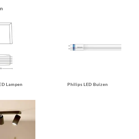
an
LED Lampen
Philips LED Buizen