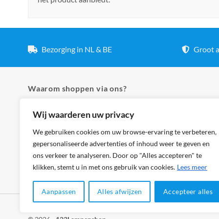
Bezorging in NL & BE
Groot a
Waarom shoppen via ons?
Wij waarderen uw privacy
✓ Hoogste kwaliteit lampen
✓ Meer dan 5.000 producten
We gebruiken cookies om uw browse-ervaring te verbeteren,
gepersonaliseerde advertenties of inhoud weer te geven en
✓ Groot aanbod en lage prijzen
ons verkeer te analyseren. Door op "Alles accepteren" te
✓ Bezorging in NL & BE
klikken, stemt u in met ons gebruik van cookies.
Lees meer
Aanpassen
Alles afwijzen
Accepteer alles
Klantenservice
Cookies
Privacybeleid
Disclaimer