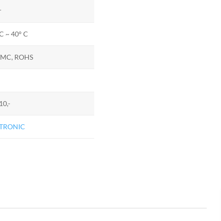
r
C ~ 40° C
EMC, ROHS
10,-
TRONIC