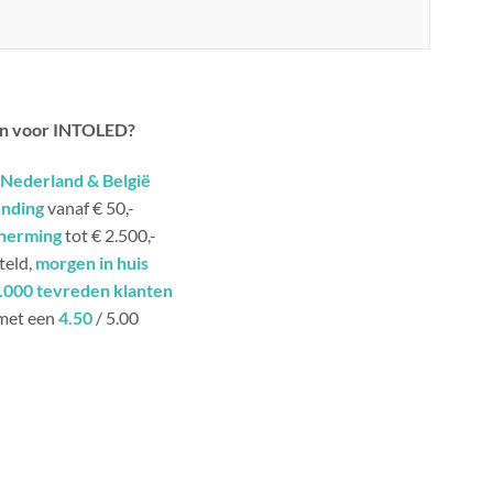
n voor INTOLED?
Nederland & België
ending
vanaf € 50,-
herming
tot € 2.500,-
teld,
morgen in huis
.000 tevreden klanten
met een
4.50
/ 5.00