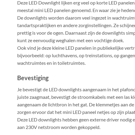
Deze LED Downlight lijken erg veel op korte LED panele
meestal mini LED panelen genoemd. En waar zie je hede
De downlights worden daarom veel ingezet in wachtruimt
tandartspraktijken en andere zorginstellingen. Ze schijnen
prettig is voor de ogen. Daarnaast zijn de downlights si
kunt ze eenvoudig weghalen met een vochtige doek.
Ook vind je deze kleine LED panelen in publiekelijke ver
bijvoorbeeld: op luchthavens, op treinstations, op gangen
wachtruimtes en in toiletruimtes.
Bevestiging
Je bevestigt de LED downlights aangenaam in het plafond
juiste zaagmaat, bevestigt de stroomkabels met een las kl
aangenaam de lichtbron in het gat. De klemmetjes aan de 
zorgen ervoor dat het mini LED paneel netjes op zijn plaats
Deze LED downlights hebben geen externe driver nodig e
aan 230V netstroom worden gekoppeld.