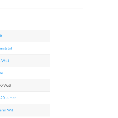
it
nststof
8 Watt
ee
00 Watt
820 Lumen
arm Wit