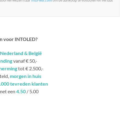
 doorverwezen naar
Into-led.com
om de aankoop te voltooien en verlaat
n voor INTOLED?
Nederland & België
ending
vanaf € 50,-
herming
tot € 2.500,-
teld,
morgen in huis
.000 tevreden klanten
met een
4.50
/ 5.00