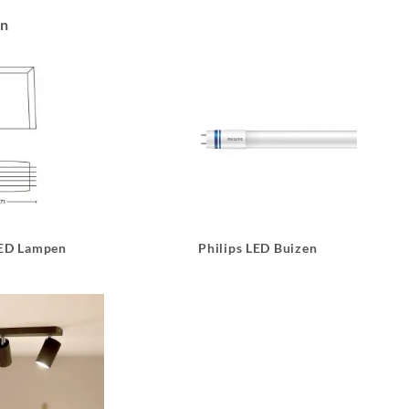
an
LED Lampen
Philips LED Buizen