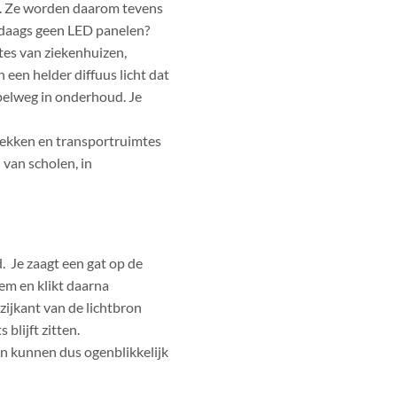
n. Ze worden daarom tevens
ndaags geen LED panelen?
es van ziekenhuizen,
 een helder diffuus licht dat
mpelweg in onderhoud. Je
trekken en transportruimtes
 van scholen, in
. Je zaagt een gat op de
em en klikt daarna
zijkant van de lichtbron
 blijft zitten.
n kunnen dus ogenblikkelijk