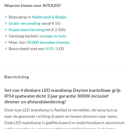
Waarom kiezen voor INTOLED?
✓
Bezorging in
Nederland & België
✓ Gratis verzending
vanaf € 50,-
✓ Kopersbescherming
tot € 2.500,-
✓
Vandaag besteld,
morgen in huis
✓
Meer dan
20.000 tevreden klanten
✓
Beoordeeld met een
4.50
/ 5.00
Beschrijving
Set van 4 dimbare LED wandlamp Dayton kantelbaar grijs
IP54 spatwaterdicht 3 jaar garantie 3000K inclusief
dimmer en afstandsbediening!
Deze luxe LED wandlamp is flexibel te verstellen, de lamp kun je
naar de gewenste richting draaien en tevens dimmen naar wens.
Deze LED wandlamp is geëffectueerd in onderhoudsarm aluminium
welke voorzien is van een coating voordelig hiermee is de lamp