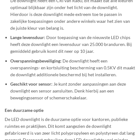
De downlight heeft een CRI van Ra80, dit maakt dat alle kleuren
optimaal blijkbaar zijn onder het licht van de downlight.
Hierdoor is deze downlight mede extreem toe te passen in
zakelijke toepassingen onder andere winkels waar het zien van
de juiste kleur van belang is.
Lange levensduur:
Door toepassing van de nieuwste LED chips
heeft deze downlight een levensduur van 25.000 branduren. Bij
gemiddeld gebruik komt dit neer op 10 jaar.
Overspanningsbeveiliging:
De downlight heeft een
overspannings- en kortsluiting bescherming van 0.5KV dit maakt
de downlight additionele beschermd bij het installeren.
Geschikt voor sensor:
Je kunt zonder aanpassingen aan deze
downlight een sensor aansluiten. Denk hierbij aan een
bewegingssensor of schemerschakelaar.
Een duurzame optie
De LED downlight is de duurzame optie voor kantoren, publieke
ruimtes en praktijken. Dit komt aangezien de downlight
gefabriceerd is van zeer licht polypropyleen en polystyreen dat lang
meegaat. Daarnaast gebruiken deze LED downlights veel minder