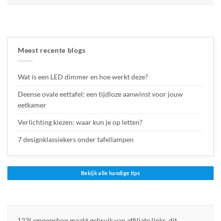
Meest recente blogs
Wat is een LED dimmer en hoe werkt deze?
Deense ovale eettafel: een tijdloze aanwinst voor jouw
eetkamer
Verlichting kiezen: waar kun je op letten?
7 designklassiekers onder tafellampen
Bekijk alle handige tips
123Lampenshop maakt gebruik van affiliate links, dit