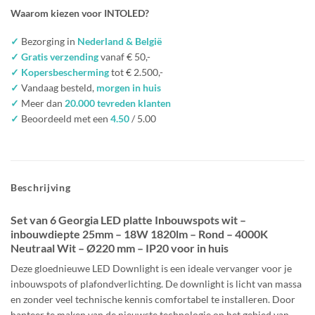
Waarom kiezen voor INTOLED?
✓
Bezorging in
Nederland & België
✓ Gratis verzending
vanaf € 50,-
✓ Kopersbescherming
tot € 2.500,-
✓
Vandaag besteld,
morgen in huis
✓
Meer dan
20.000 tevreden klanten
✓
Beoordeeld met een
4.50
/ 5.00
Beschrijving
Set van 6 Georgia LED platte Inbouwspots wit –
inbouwdiepte 25mm –
18W 1820lm
– Rond – 4000K
Neutraal Wit – Ø
22
0
mm – IP20 voor in huis
Deze gloednieuwe LED Downlight is een ideale vervanger voor je
inbouwspots of plafondverlichting. De downlight is licht van massa
en zonder veel technische kennis comfortabel te installeren. Door
hanteer te maken van de nieuwste technologie op het gebied van