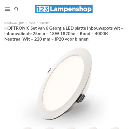
Ga
naar
inhoud
led downlights
/
rond
/
18 watt
HOFTRONIC Set van 6 Georgia LED platte Inbouwspots wit –
inbouwdiepte 25mm – 18W 1820lm – Rond – 4000K
Neutraal Wit – 220 mm – IP20 voor binnen