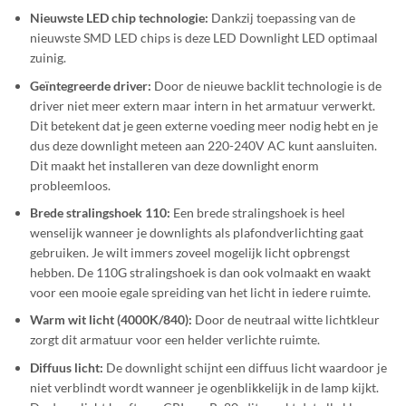
Nieuwste LED chip technologie:
Dankzij toepassing van de
nieuwste SMD LED chips is deze LED Downlight LED optimaal
zuinig.
Geïntegreerde driver:
Door de nieuwe backlit technologie is de
driver niet meer extern maar intern in het armatuur verwerkt.
Dit betekent dat je geen externe voeding meer nodig hebt en je
dus deze downlight meteen aan 220-240V AC kunt aansluiten.
Dit maakt het installeren van deze downlight enorm
probleemloos.
Brede stralingshoek 110:
Een brede stralingshoek is heel
wenselijk wanneer je downlights als plafondverlichting gaat
gebruiken. Je wilt immers zoveel mogelijk licht opbrengst
hebben. De 110G stralingshoek is dan ook volmaakt en waakt
voor een mooie egale spreiding van het licht in iedere ruimte.
Warm wit licht (4000K/840):
Door de neutraal witte lichtkleur
zorgt dit armatuur voor een helder verlichte ruimte.
Diffuus licht:
De downlight schijnt een diffuus licht waardoor je
niet verblindt wordt wanneer je ogenblikkelijk in de lamp kijkt.