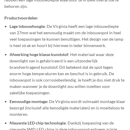
behoren zijn.
Productvoordelen
Lage inbouwhoogte
: De Virginia heeft een lage inbouwdiepte
van 27mm wat het eenvoudig maakt om de inbouwspot in heel
veel toepassingen te kunnen benuttigen. Het design van de lamp
is heel strak en hoort bij hiermee in ieder binnenwerk.
Afwerking hoge klasse kunststof
: Het materiaal waar deze
downlight van is gefabriceerd is een uitzonderlijk
brandvertragend kunststof. Dit betekent dat de spot tegen
enorm hoge temperaturen kan en beschut is in gebruik. De
inbouwspot is ook corrosiebestendig. Je hoeft je dus niet druk te
maken wanneer je de downlight zou willen inzetten voor
zakelijke toepassingen.
Eenvoudige montage:
De Virginia wordt volmaakt montage klaar
bezorgd (inclusief alle benodigde materialen) en is moeiteloos te
monteren.
Nieuwste LED chip technologie
: Dankzij toepassing van de
nieuwste SMD LED chips is deze inbouwspot extreem zuinig.