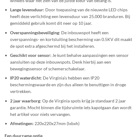
winkels waar het zien van de juiste kleur van belang is.
Lange levensduur:
Door toepassing van de nieuwste LED chips
heeft deze verlichting een levensduur van 25.000 branduren. Bij
gemiddeld gebruik komt dit neer op 10 jaar.
Overspanningsbeveiliging
: De inbouwspot heeft een
overspannings- en kortsluiting bescherming van 0.5KV dit maakt
de spot extra afgeschermd bij het installeren.
Geschikt voor sensor:
Je kunt behalve aanpassingen een sensor
aansluiten op deze inbouwspots. Denk hierbij aan een
bewegingssensor of schemerschakelaar.
IP20 waterdicht
: De Virginia’s hebben een IP20
beschermingswaarde en zijn dus alleen te benuttigen in droge
vertrekken.
2 jaar waarborg
: Op de Virginia spots krijg je standaard 2 jaar
garantie. Mocht binnen die tijdsruimte iets kapotgaan dan wordt
het artikel voor niets vervangen.
Afmetingen:
220x220x27mm (lxbxh)
Een duurzame optie