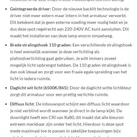
Geïntegreerde driver:
Door de nieuwe backlit technologie is de
driver niet meer extern maar intern in het armatuur verwerkt.
Dit betekent dat je geen externe voeding meer nodig hebt en je
dus deze spot regelrecht aan 220-240V AC kunt aansluiten. Dit
maakt het installeren van deze lamp enorm simpelweg.
Brede stralingshoek 110 graden:
Een verschillende stralingshoek
is heel wenselijk wanneer je deze verlichting als
plafondverlichting gaat gebruiken. Je wilt immers zoveel
mogelijk licht opbrengst hebben. De 110 graden stralingshoek is
dan ook ideaal en zorgt voor een fraaie egale spreiding van het
licht in iedere ruimte.
Daglicht wit licht (6500K/865):
Door de daglicht witte lichtkleur
zorgt dit armatuur voor een prettig verlichte ruimte.
Diffuus licht
: De inbouwspot schijnt een diffuus licht waardoor
je niet verblind wordt wanneer je direct in de lamp kijkt. De
downlight heeft een CRI van Ra80, dit maakt dat alle kleuren
extreem merkbaar zijn onder het licht. Hierdoor is deze spot
mede maximaal toe te passen in zakelijke toepassingen bijv.