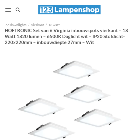
Ga
naar
inhoud
led downlights
/
vierkant
/
18 watt
HOFTRONIC Set van 6 Virginia inbouwspots vierkant – 18
Watt 1820 lumen – 6500K Daglicht wit – IP20 Stofdicht-
220x220mm – inbouwdiepte 27mm – Wit