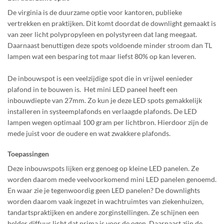
De virginia is de duurzame optie voor kantoren, publieke
vertrekken en praktijken. Dit komt doordat de downlight gemaakt is
van zeer licht polypropyleen en polystyreen dat lang meegaat.
Daarnaast benuttigen deze spots voldoende minder stroom dan TL
lampen wat een besparing tot maar liefst 80% op kan leveren.
De inbouwspot is een veelzijdige spot die in vrijwel eenieder
plafond in te bouwen is. Het mini LED paneel heeft een
inbouwdiepte van 27mm. Zo kun je deze LED spots gemakkelijk
installeren in systeemplafonds en verlaagde plafonds. De LED
lampen wegen optimaal 100 gram per lichtbron. Hierdoor zijn de
mede juist voor de oudere en wat zwakkere plafonds.
Toepassingen
Deze inbouwspots lijken erg genoeg op kleine LED panelen. Ze
worden daarom mede veelvoorkomend mini LED panelen genoemd.
En waar zie je tegenwoordig geen LED panelen? De downlights
worden daarom vaak ingezet in wachtruimtes van ziekenhuizen,
tandartspraktijken en andere zorginstellingen. Ze schijnen een
helder diffuus licht dat prima is voor de ogen. Daarnaast zijn de