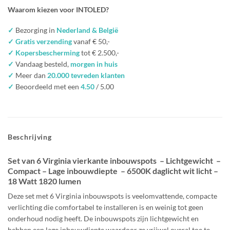
Waarom kiezen voor INTOLED?
✓
Bezorging in
Nederland & België
✓ Gratis verzending
vanaf € 50,-
✓ Kopersbescherming
tot € 2.500,-
✓
Vandaag besteld,
morgen in huis
✓
Meer dan
20.000 tevreden klanten
✓
Beoordeeld met een
4.50
/ 5.00
Beschrijving
Set van 6 Virginia vierkante inbouwspots – Lichtgewicht –
Compact – Lage inbouwdiepte – 6500K daglicht wit licht –
18 Watt 1820 lumen
Deze set met 6 Virginia inbouwspots is veelomvattende, compacte
verlichting die comfortabel te installeren is en weinig tot geen
onderhoud nodig heeft. De inbouwspots zijn lichtgewicht en
hebben een lage inbouwdiepte waardoor ze vrijwel overal toe te