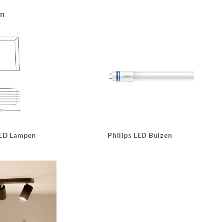
an
LED Lampen
Philips LED Buizen