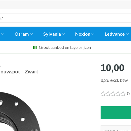
s
Osram
Sylvania
Noxion
Ledvance
Groot aanbod en lage prijzen
10,00
s
bouwspot – Zwart
8,26 excl. btw
0