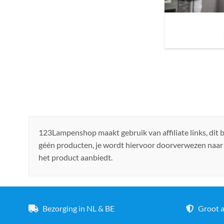
Sfeer brengen in h
de ju
123Lampenshop maakt gebruik van affiliate links, dit
géén producten, je wordt hiervoor doorverwezen naar
het product aanbiedt.
Bezorging in NL & BE
Groot a