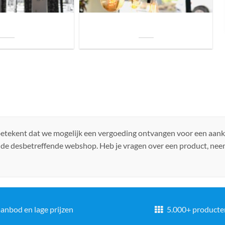
uis? Zo kies je daarvoor
Welke soorten verlichting zijn er voor je
iste lamp!
woning?
 betekent dat we mogelijk een vergoeding ontvangen voor een aan
 de desbetreffende webshop. Heb je vragen over een product, ne
anbod en lage prijzen
5.000+ producte