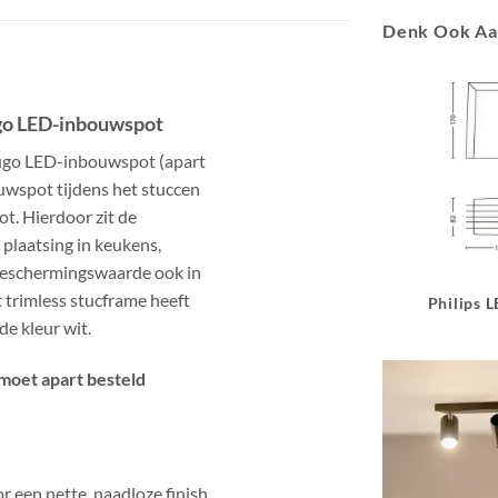
Denk Ook A
ugo LED-inbouwspot
 Lugo LED-inbouwspot (apart
ouwspot tijdens het stuccen
ot. Hierdoor zit de
 plaatsing in keukens,
beschermingswaarde ook in
 trimless stucframe heeft
Philips 
e kleur wit.
 moet apart besteld
or een nette, naadloze finish