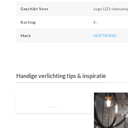
Geschikt Voor
Lugo LED-inbouws
Korting
€ ,-
Merk
HOFTRONIC
Handige verlichting tips & inspiratie
De Invloed van Daglicht op de Positie van
je Bed: Tips voor een Betere Nachtrust