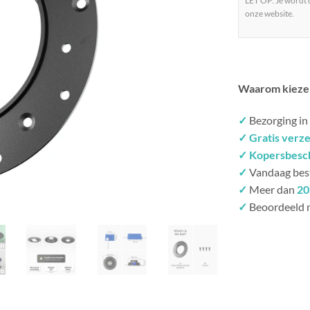
LET OP: Je wordt
onze website.
Waarom kieze
✓
Bezorging in
✓ Gratis verz
✓ Kopersbesc
✓
Vandaag bes
✓
Meer dan
20
✓
Beoordeeld 