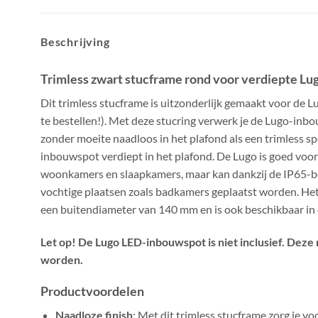
Beschrijving
Trimless zwart stucframe rond voor verdiepte L
Dit trimless stucframe is uitzonderlijk gemaakt voor de
te bestellen!). Met deze stucring verwerk je de Lugo-inb
zonder moeite naadloos in het plafond als een trimless sp
inbouwspot verdiept in het plafond. De Lugo is goed voor
woonkamers en slaapkamers, maar kan dankzij de IP65-
vochtige plaatsen zoals badkamers geplaatst worden. Het
een buitendiameter van 140 mm en is ook beschikbaar in d
Let op! De Lugo LED-inbouwspot is niet inclusief. Deze
worden.
Productvoordelen
Naadloze finish
: Met dit trimless stucframe zorg je vo