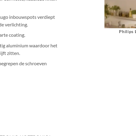
 Lugo inbouwspots verdiept
e verlichting.
Philips
arte coating.
otig aluminium waardoor het
jft zitten.
nbegrepen de schroeven