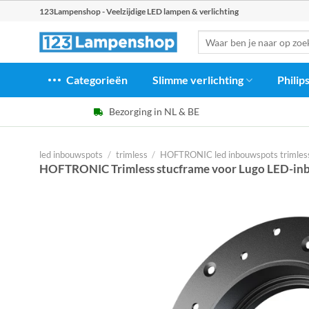
Ga
123Lampenshop - Veelzijdige LED lampen & verlichting
naar
Zoeken
inhoud
naar:
Categorieën
Slimme verlichting
Philip
Bezorging in NL & BE
led inbouwspots
/
trimless
/
HOFTRONIC led inbouwspots trimles
HOFTRONIC Trimless stucframe voor Lugo LED-in