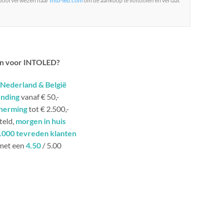
 doorverwezen naar
Into-led.com
om de aankoop te voltooien en verlaat
n voor INTOLED?
Nederland & België
ending
vanaf € 50,-
herming
tot € 2.500,-
teld,
morgen in huis
.000 tevreden klanten
met een
4.50
/ 5.00