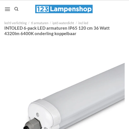
Ga
naar
inhoud
led tl verlichting
/
tl armaturen
/
ip65 waterdicht
/
incl led
INTOLED 6-pack LED armaturen IP65 120 cm 36 Watt
4320lm 6400K onderling koppelbaar