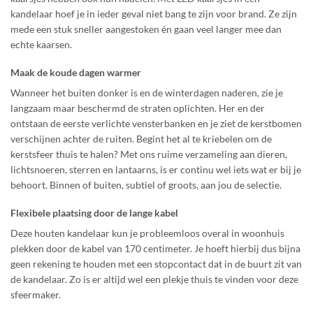
kandelaar hoef je in ieder geval niet bang te zijn voor brand. Ze zijn
mede een stuk sneller aangestoken én gaan veel langer mee dan
echte kaarsen.
Maak de koude dagen warmer
Wanneer het buiten donker is en de winterdagen naderen, zie je
langzaam maar beschermd de straten oplichten. Her en der
ontstaan de eerste verlichte vensterbanken en je ziet de kerstbomen
verschijnen achter de ruiten. Begint het al te kriebelen om de
kerstsfeer thuis te halen? Met ons ruime verzameling aan dieren,
lichtsnoeren, sterren en lantaarns, is er continu wel iets wat er bij je
behoort. Binnen of buiten, subtiel of groots, aan jou de selectie.
Flexibele plaatsing door de lange kabel
Deze houten kandelaar kun je probleemloos overal in woonhuis
plekken door de kabel van 170 centimeter. Je hoeft hierbij dus bijna
geen rekening te houden met een stopcontact dat in de buurt zit van
de kandelaar. Zo is er altijd wel een plekje thuis te vinden voor deze
sfeermaker.