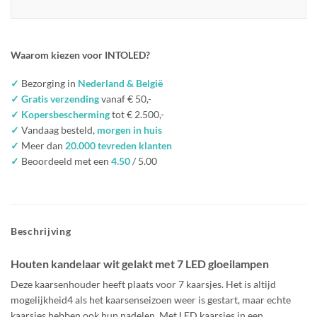
Waarom kiezen voor INTOLED?
✓
Bezorging in
Nederland & België
✓ Gratis verzending
vanaf € 50,-
✓ Kopersbescherming
tot € 2.500,-
✓
Vandaag besteld,
morgen in huis
✓
Meer dan
20.000 tevreden klanten
✓
Beoordeeld met een
4.50
/ 5.00
Beschrijving
Houten kandelaar wit gelakt met 7 LED gloeilampen
Deze kaarsenhouder heeft plaats voor 7 kaarsjes. Het is altijd
mogelijkheid4 als het kaarsenseizoen weer is gestart, maar echte
kaarsjes hebben ook hun nadelen. Met LED kaarsjes in een