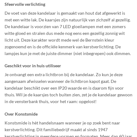
Sfeervolle verlichting
De voet van deze kandelaar is gemaakt van hout dat afgewerkt is
met een witte lak. De kaarsjes zijn natuurlijk van zichzelf al gezellig.
De kandelaar is voorzien van 7 LED gloeilampen met een zomers
witte gloed en stralen dus mede nog eens een gezellig zonnig wit
licht uit. Deze karakter wordt mede wel de Bernstein kleur
zogenoemd en is de officiële kenmerk van kerstverlichting. De
lampjes kun je met de juiste dimmer (niet inbegrepen) ook dimmen.
Geschikt voor in huis utiliseer
Je ontvangt een extra lichtbron bij de kandelaar. Zo kun je deze
aangenaam afwisselen wanneer de lichtbron kapot gaat. De
kandelaar beschikt over een IP20 waarde en is daarom fijn voor
thuis. Wil je de kaarsjes toch buiten zien, zet je de kandelaar gewoon
in de vensterbank thuis, voor het raam: opgelost!
Over Konstsmide
Konstsmide is hèt handelsnaam wanneer je op zoek bent naar
kerstverlichting. Dit familiebedrijf maakt al sinds 1947
kerstverlichting in meerdere vormen en formaten. Meer dan 60 jaar