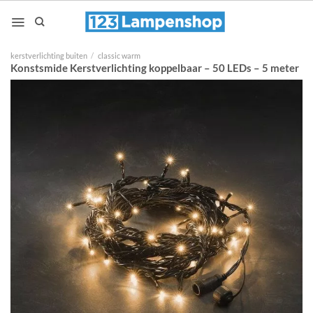
Ga
naar
inhoud
kerstverlichting buiten
/
classic warm
Konstsmide Kerstverlichting koppelbaar – 50 LEDs – 5 meter