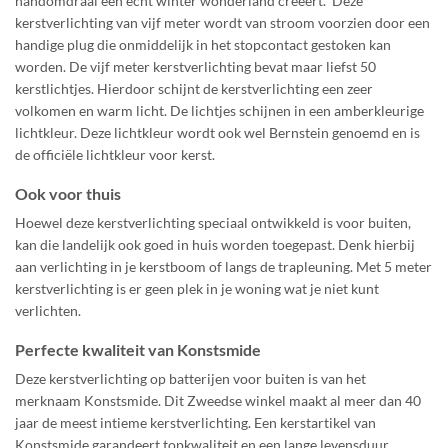
handomdraai een echt winter wonderland creëert. Deze
kerstverlichting van vijf meter wordt van stroom voorzien door een
handige plug die onmiddelijk in het stopcontact gestoken kan
worden. De vijf meter kerstverlichting bevat maar liefst 50
kerstlichtjes. Hierdoor schijnt de kerstverlichting een zeer
volkomen en warm licht. De lichtjes schijnen in een amberkleurige
lichtkleur. Deze lichtkleur wordt ook wel Bernstein genoemd en is
de officiële lichtkleur voor kerst.
Ook voor thuis
Hoewel deze kerstverlichting speciaal ontwikkeld is voor buiten,
kan die landelijk ook goed in huis worden toegepast. Denk hierbij
aan verlichting in je kerstboom of langs de trapleuning. Met 5 meter
kerstverlichting is er geen plek in je woning wat je niet kunt
verlichten.
Perfecte kwaliteit van Konstsmide
Deze kerstverlichting op batterijen voor buiten is van het
merknaam Konstsmide. Dit Zweedse winkel maakt al meer dan 40
jaar de meest intieme kerstverlichting. Een kerstartikel van
Konstsmide garandeert topkwaliteit en een lange levensduur.