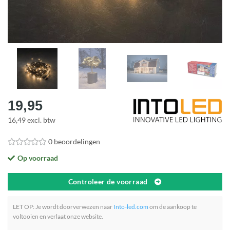
19,95
16,49 excl. btw
0 beoordelingen
Op voorraad
Controleer de voorraad
LET OP: Je wordt doorverwezen naar
Into-led.com
om de aankoop te
voltooien en verlaat onze website.