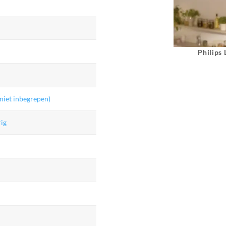
Philips
niet inbegrepen)
ig