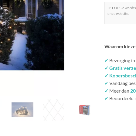
LET OP: Je wordt
onze website.
Waarom kieze
✓
Bezorging in
✓ Gratis verz
✓ Kopersbesc
✓
Vandaag bes
✓
Meer dan
20
✓
Beoordeeld 