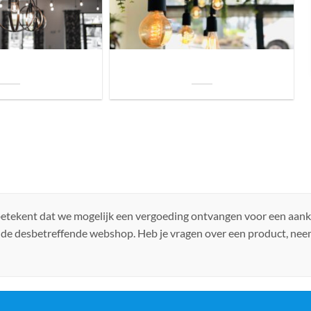
uis? Zo kies je daarvoor
Welke soorten verlichting zijn er voor je
iste lamp!
woning?
 betekent dat we mogelijk een vergoeding ontvangen voor een aan
 de desbetreffende webshop. Heb je vragen over een product, ne