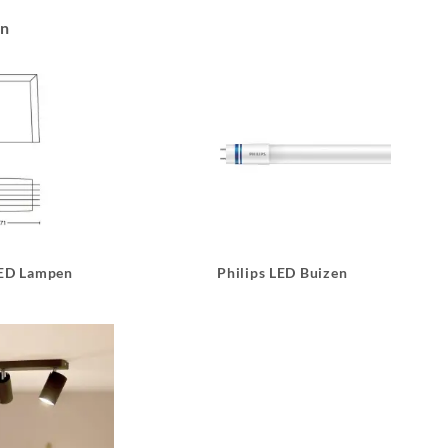
an
LED Lampen
Philips LED Buizen