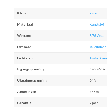
Kleur
Zwart
Materiaal
Kunststof
Wattage
5.76 Watt
Dimbaar
Ja (dimmer 
Lichtkleur
Amberkleur
Ingangsspanning
220-240 V
Uitgaingsspanning
24 V
Afmetingen
3×3 m
Garantie
2 jaar