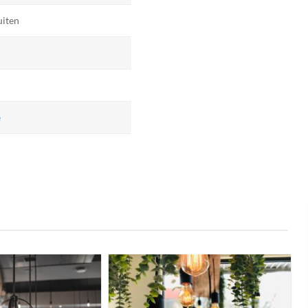
uiten
e