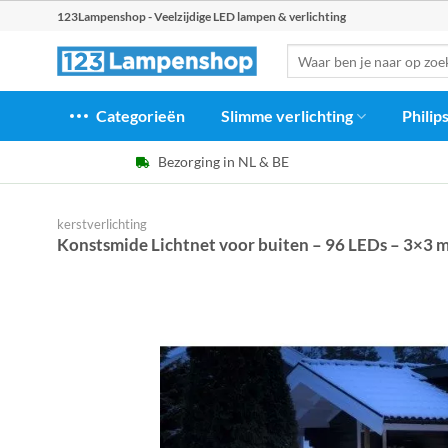
Ga
123Lampenshop - Veelzijdige LED lampen & verlichting
naar
Zoeken
inhoud
naar:
Categorieën
Slimme verlichting
Philip
Bezorging in NL & BE
kerstverlichting
Konstsmide Lichtnet voor buiten – 96 LEDs – 3×3 