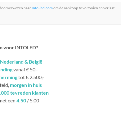
 doorverwezen naar
Into-led.com
om de aankoop te voltooien en verlaat
n voor INTOLED?
Nederland & België
ending
vanaf € 50,-
herming
tot € 2.500,-
teld,
morgen in huis
.000 tevreden klanten
met een
4.50
/ 5.00