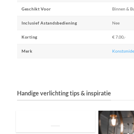
Geschikt Voor
Binnen & B
Inclusief Astandsbediening
Nee
Korting
€ 7.00,-
Merk
Konstsmid
Handige verlichting tips & inspiratie
De Invloed van Daglicht op de Positie van
je Bed: Tips voor een Betere Nachtrust