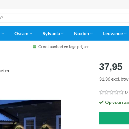
s
Osram
Sylvania
Noxion
Ledvance
Groot aanbod en lage prijzen
37,95
meter
31,36 excl. btw
0
Op voorraa