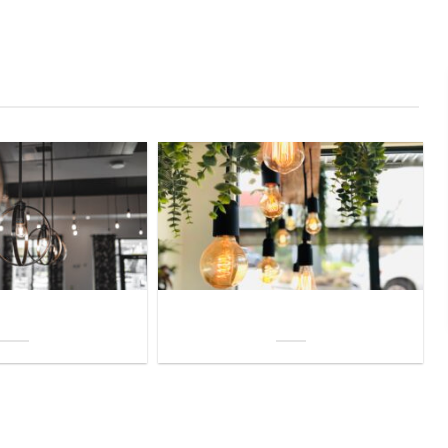
uis? Zo kies je daarvoor
Welke soorten verlichting zijn er voor je
iste lamp!
woning?