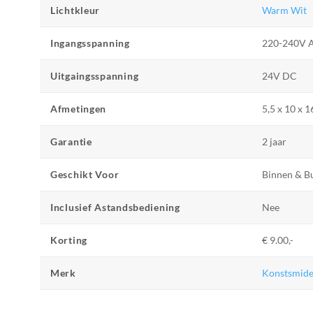
Lichtkleur
Warm Wit
Ingangsspanning
220-240V 
Uitgaingsspanning
24V DC
Afmetingen
5,5 x 10 x 
Garantie
2 jaar
Geschikt Voor
Binnen & B
Inclusief Astandsbediening
Nee
Korting
€ 9.00,-
Merk
Konstsmid