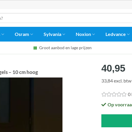
s
Osram
Sylvania
Noxion
Ledvance
Groot aanbod en lage prijzen
40,95
gels – 10 cm hoog
33,84 excl. btw
0
Op voorraa