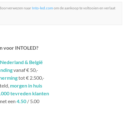
 doorverwezen naar
Into-led.com
om de aankoop te voltooien en verlaat
n voor INTOLED?
Nederland & België
ending
vanaf € 50,-
herming
tot € 2.500,-
teld,
morgen in huis
.000 tevreden klanten
met een
4.50
/ 5.00