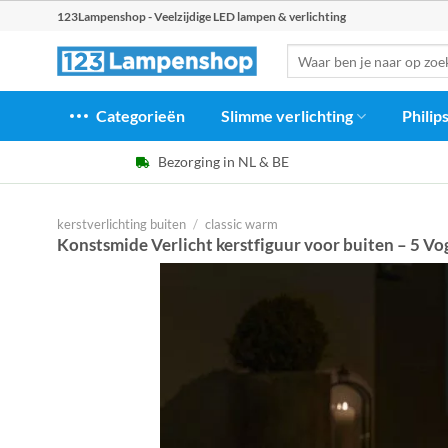
Ga
123Lampenshop - Veelzijdige LED lampen & verlichting
naar
Zoeken
inhoud
naar:
Categorieën
Slimme verlichting
Philip
Bezorging in NL & BE
kerstverlichting buiten
/
classic warm
Konstsmide Verlicht kerstfiguur voor buiten – 5 Vo