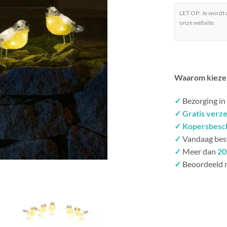
LET OP: Je wordt
onze website.
Waarom kieze
✓
Bezorging in
✓ Gratis verz
✓ Kopersbesc
✓
Vandaag bes
✓
Meer dan
20
✓
Beoordeeld 