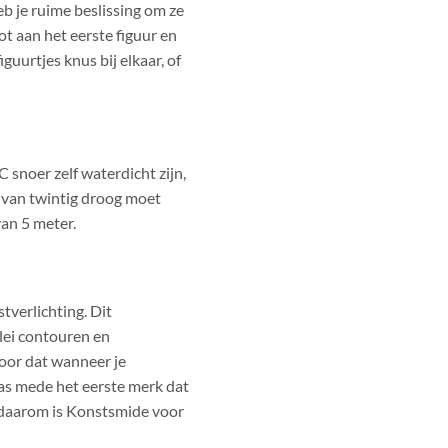
b je ruime beslissing om ze
ot aan het eerste figuur en
iguurtjes knus bij elkaar, of
 snoer zelf waterdicht zijn,
van twintig droog moet
van 5 meter.
tverlichting. Dit
rlei contouren en
oor dat wanneer je
was mede het eerste merk dat
t daarom is Konstsmide voor