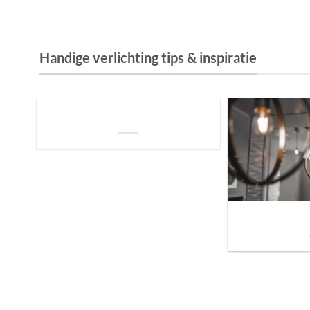
Handige verlichting tips & inspiratie
De Invloed van Daglicht op de Positie van
je Bed: Tips voor een Betere Nachtrust
Sfeer brengen in h
de ju