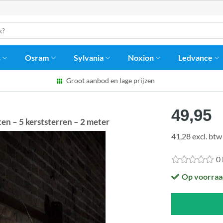
s
Osram
Sylvania
Noxion
Ledvance
Groot aanbod en lage prijzen
49,95
en – 5 kerststerren – 2 meter
41,28 excl. btw
0
Op voorraa