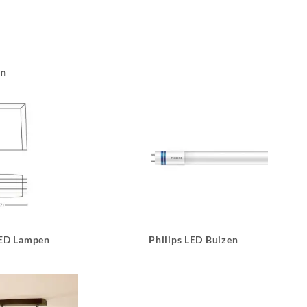
an
LED Lampen
Philips LED Buizen