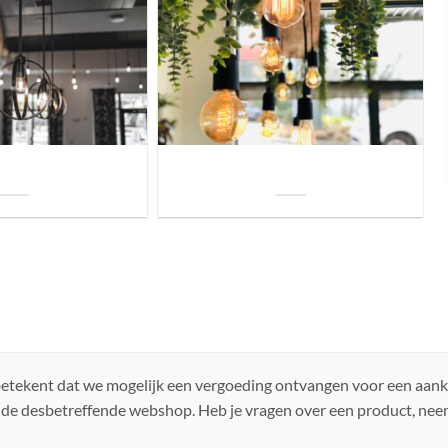
uis? Zo kies je daarvoor
Welke soorten verlichting zijn er voor je
iste lamp!
woning?
 betekent dat we mogelijk een vergoeding ontvangen voor een aan
 de desbetreffende webshop. Heb je vragen over een product, ne