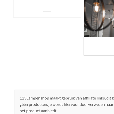
De Invloed van Daglicht op de Positie van
je Bed: Tips voor een Betere Nachtrust
Sfeer brengen in h
de ju
123Lampenshop maakt gebruik van affiliate links, dit
géén producten, je wordt hiervoor doorverwezen naar
het product aanbiedt.