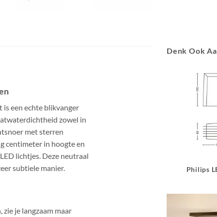
Denk Ook A
ren
t is een echte blikvanger
spatwaterdichtheid zowel in
chtsnoer met sterren
ig centimeter in hoogte en
 LED lichtjes. Deze neutraal
zeer subtiele manier.
Philips 
, zie je langzaam maar