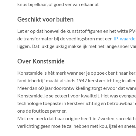
knus bij elkaar, of goed ver van elkaar af.
Geschikt voor buiten
Let er op dat hoewel de kunststof figuren en het witte PVC
de transformator bij de voedingsbron met een
IP-waarde
liggen. Dat lukt gelukkig makkelijk met het lange snoer van
Over Konstsmide
Konstsmide is hèt merk wanneer je op zoek bent naar kers
familiebedrijf maakt al sinds 1947 kerstverlichting in all
Meer dan 60 jaar doorontwikkeling zorgt ervoor dat wann
Konstsmide, je selecteert voor kwaliteit. Het was evengo
technologie toepaste in kerstverlichting en betrouwbaa
ons de foutloze partner.
Met een merk dat haar origine heeft in Zweden, spreekt h
verlichting geen moeite zal hebben met kou, ijzel en snee