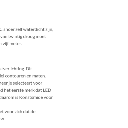
 snoer zelf waterdicht zijn,
van twintig droog moet
 vijf meter.
tverlichting. Dit
erlei contouren en maten.
eer je selecteert voor
ed het eerste merk dat LED
r daarom is Konstsmide voor
et voor zich dat de
uw.