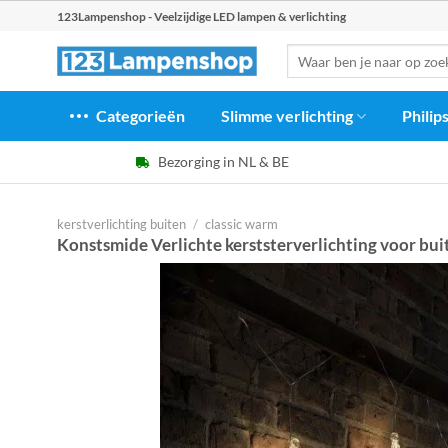
Ga
123Lampenshop - Veelzijdige LED lampen & verlichting
naar
Zoeken
inhoud
naar:
Categorieën
Slimme verlichting
Philip
Bezorging in NL & BE
kerstverlichting buiten
/
classic warm
Konstsmide Verlichte kerststerverlichting voor buit