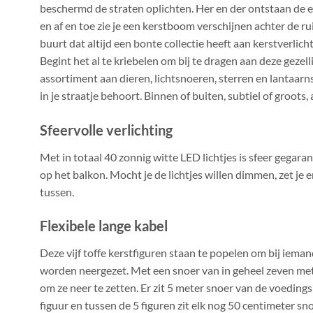
beschermd de straten oplichten. Her en der ontstaan de e
en af en toe zie je een kerstboom verschijnen achter de ru
buurt dat altijd een bonte collectie heeft aan kerstverlich
Begint het al te kriebelen om bij te dragen aan deze gezel
assortiment aan dieren, lichtsnoeren, sterren en lantaarns, 
in je straatje behoort. Binnen of buiten, subtiel of groots, 
Sfeervolle verlichting
Met in totaal 40 zonnig witte LED lichtjes is sfeer gegara
op het balkon. Mocht je de lichtjes willen dimmen, zet je
tussen.
Flexibele lange kabel
Deze vijf toffe kerstfiguren staan te popelen om bij ieman
worden neergezet. Met een snoer van in geheel zeven mete
om ze neer te zetten. Er zit 5 meter snoer van de voeding
figuur en tussen de 5 figuren zit elk nog 50 centimeter snoe