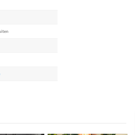
uiten
e