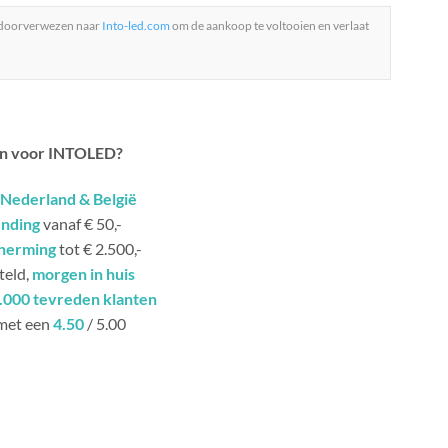
 doorverwezen naar
Into-led.com
om de aankoop te voltooien en verlaat
n voor INTOLED?
Nederland & België
ending
vanaf € 50,-
herming
tot € 2.500,-
teld,
morgen in huis
.000 tevreden klanten
met een
4.50
/ 5.00