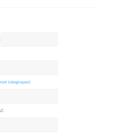
t
niet inbegrepen)
AC