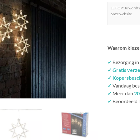
LET OP: Je wordt
onze website.
Waarom kieze
✓
Bezorging in
✓ Gratis verz
✓ Kopersbesc
✓
Vandaag bes
✓
Meer dan
20
✓
Beoordeeld 