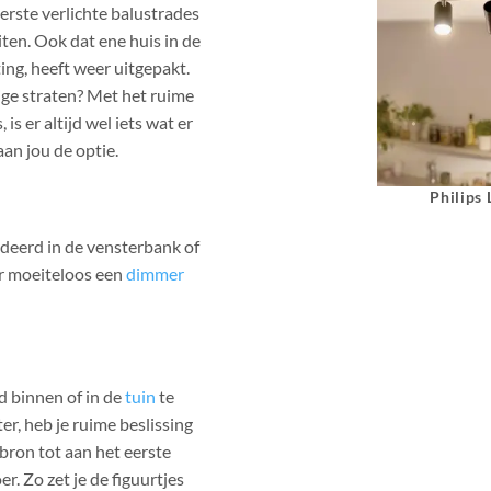
erste verlichte balustrades
iten. Ook dat ene huis in de
ting, heeft weer uitgepakt.
lige straten? Met het ruime
is er altijd wel iets wat er
aan jou de optie.
Philips
ndeerd in de vensterbank of
 er moeiteloos een
dimmer
d binnen of in de
tuin
te
r, heb je ruime beslissing
sbron tot aan het eerste
r. Zo zet je de figuurtjes