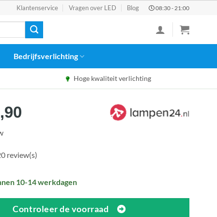
Klantenservice
Vragen over LED
Blog
08:30 - 21:00
Bedrijfsverlichting
Hoge kwaliteit verlichting
spronkelijke
Huidige
,90
s
prijs
tw
:
is:
4,90.
€189,90.
0 review(s)
nnen 10-14 werkdagen
Controleer de voorraad