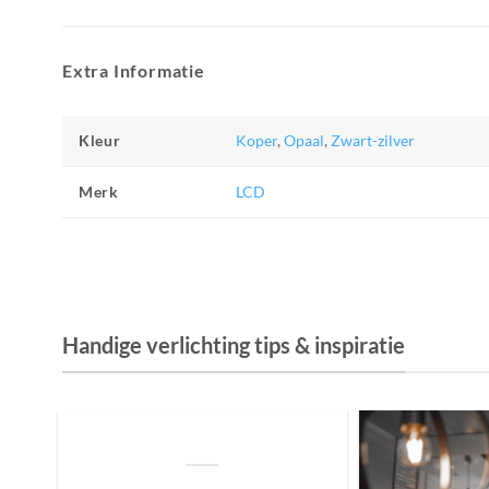
Extra Informatie
Kleur
Koper
,
Opaal
,
Zwart-zilver
Merk
LCD
Handige verlichting tips & inspiratie
De Invloed van Daglicht op de Positie van
je Bed: Tips voor een Betere Nachtrust