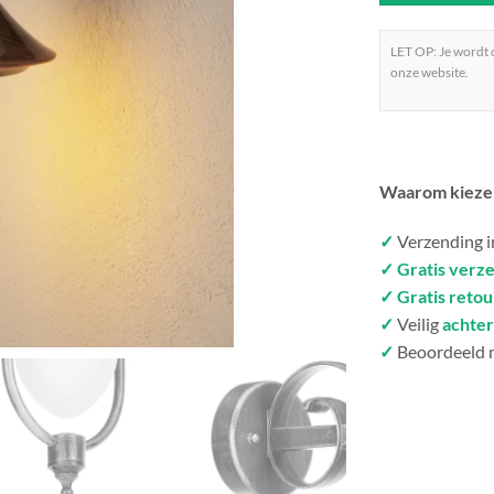
LET OP: Je wordt
onze website.
Waarom kieze
✓
Verzending 
✓ Gratis verz
✓ Gratis reto
✓
Veilig
achter
✓
Beoordeeld 