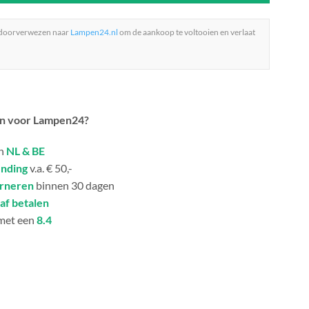
 doorverwezen naar
Lampen24.nl
om de aankoop te voltooien en verlaat
n voor Lampen24?
in
NL & BE
ending
v.a. € 50,-
urneren
binnen 30 dagen
af betalen
met een
8.4