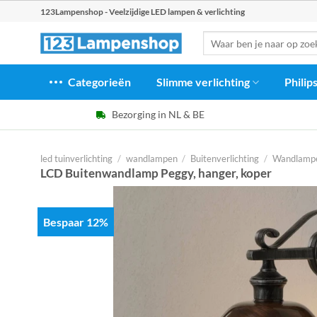
Ga
123Lampenshop - Veelzijdige LED lampen & verlichting
naar
Zoeken
inhoud
naar:
Categorieën
Slimme verlichting
Philip
Bezorging in NL & BE
led tuinverlichting
/
wandlampen
/
Buitenverlichting
/
Wandlampe
LCD Buitenwandlamp Peggy, hanger, koper
Bespaar 12%