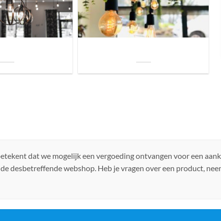
uis? Zo kies je daarvoor
Welke soorten verlichting zijn er voor je
iste lamp!
woning?
 betekent dat we mogelijk een vergoeding ontvangen voor een aan
 de desbetreffende webshop. Heb je vragen over een product, ne