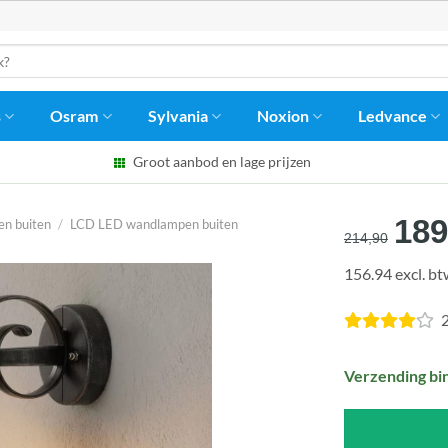
s
Osram
Sylvania
Noxion
Ledvance
Groot aanbod en lage prijzen
Oor
189
n buiten
/
LCD LED wandlampen buiten
214,90
prij
156.94 excl. b
was
€21
2
Verzending bi