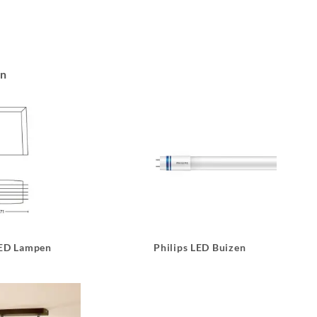
an
LED Lampen
Philips LED Buizen