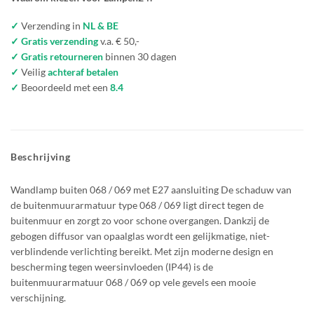
✓
Verzending in
NL & BE
✓ Gratis verzending
v.a. € 50,-
✓ Gratis retourneren
binnen 30 dagen
✓
Veilig
achteraf betalen
✓
Beoordeeld met een
8.4
Beschrijving
Wandlamp buiten 068 / 069 met E27 aansluiting De schaduw van
de buitenmuurarmatuur type 068 / 069 ligt direct tegen de
buitenmuur en zorgt zo voor schone overgangen. Dankzij de
gebogen diffusor van opaalglas wordt een gelijkmatige, niet-
verblindende verlichting bereikt. Met zijn moderne design en
bescherming tegen weersinvloeden (IP44) is de
buitenmuurarmatuur 068 / 069 op vele gevels een mooie
verschijning.