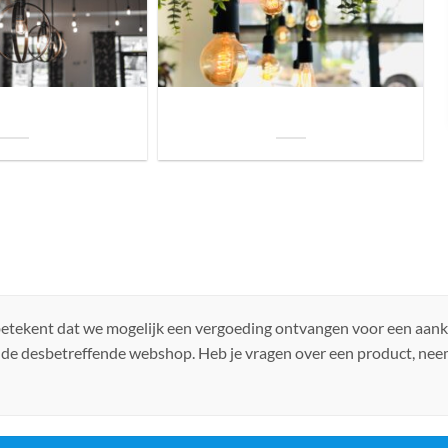
uis? Zo kies je daarvoor
Welke soorten verlichting zijn er voor je
iste lamp!
woning?
 betekent dat we mogelijk een vergoeding ontvangen voor een aan
 de desbetreffende webshop. Heb je vragen over een product, ne