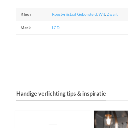
Kleur
Roestvrijstaal Geborsteld
,
Wit
,
Zwart
Merk
LCD
Handige verlichting tips & inspiratie
De Invloed van Daglicht op de Positie van
je Bed: Tips voor een Betere Nachtrust