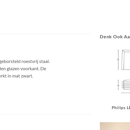
Denk Ook A
borsteld roestvrij staal.
len glazen voorkant. De
erkt in mat zwart.
Philips 