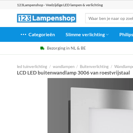
Ga
123Lampenshop - Veelzijdige LED lampen & verlichting
naar
Zoeken
inhoud
naar:
Categorieën
Slimme verlichting
Philip
Bezorging in NL & BE
led tuinverlichting
/
wandlampen
/
Buitenverlichting
/
Wandlampe
LCD LED buitenwandlamp 3006 van roestvrijstaal