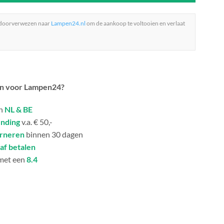
 doorverwezen naar
Lampen24.nl
om de aankoop te voltooien en verlaat
n voor Lampen24?
in
NL & BE
ending
v.a. € 50,-
urneren
binnen 30 dagen
af betalen
met een
8.4