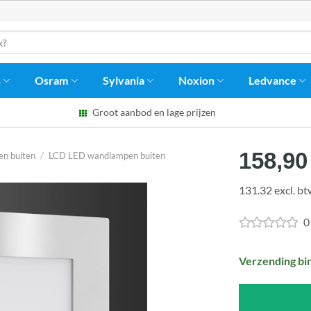
s
Osram
Sylvania
Noxion
Ledvance
Groot aanbod en lage prijzen
158,90
n buiten
/
LCD LED wandlampen buiten
131.32 excl. b
0
Verzending bi