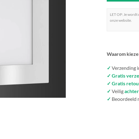
LET OP: Je wordt
onze website.
Waarom kieze
✓
Verzending 
✓ Gratis verz
✓ Gratis reto
✓
Veilig
achter
✓
Beoordeeld 