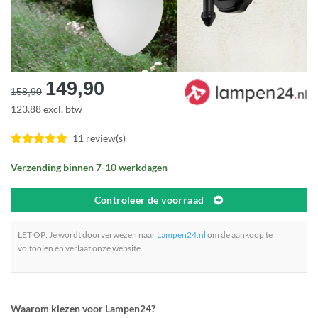
Oorspronkelijke
Huidige
149,90
158,90
prijs
prijs
123.88 excl. btw
was:
is:
€158,90.
€149,90.
11 review(s)
Verzending binnen 7-10 werkdagen
Controleer de voorraad
LET OP: Je wordt doorverwezen naar
Lampen24.nl
om de aankoop te
voltooien en verlaat onze website.
Waarom kiezen voor Lampen24?