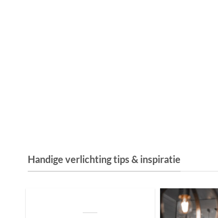
Handige verlichting tips & inspiratie
De Invloed van Daglicht op de Positie van
je Bed: Tips voor een Betere Nachtrust