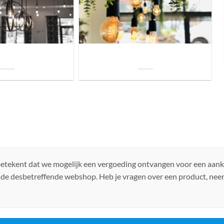
uis? Zo kies je daarvoor
Welke soorten verlichting zijn er voor je
iste lamp!
woning?
 betekent dat we mogelijk een vergoeding ontvangen voor een aan
 de desbetreffende webshop. Heb je vragen over een product, ne