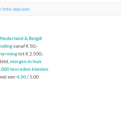
r:
Into-led.com
Nederland & België
ending
vanaf € 50,-
herming
tot € 2.500,-
teld,
morgen in huis
.000 tevreden klanten
met een
4.50
/ 5.00