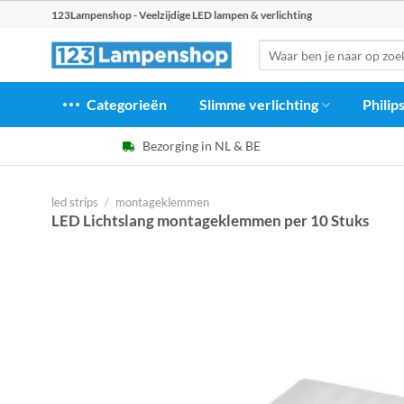
Ga
123Lampenshop - Veelzijdige LED lampen & verlichting
naar
Zoeken
inhoud
naar:
Categorieën
Slimme verlichting
Philip
Bezorging in NL & BE
led strips
/
montageklemmen
LED Lichtslang montageklemmen per 10 Stuks