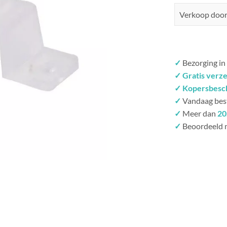
Verkoop doo
✓
Bezorging in
✓ Gratis verz
✓ Kopersbesc
✓
Vandaag bes
✓
Meer dan
20
✓
Beoordeeld 