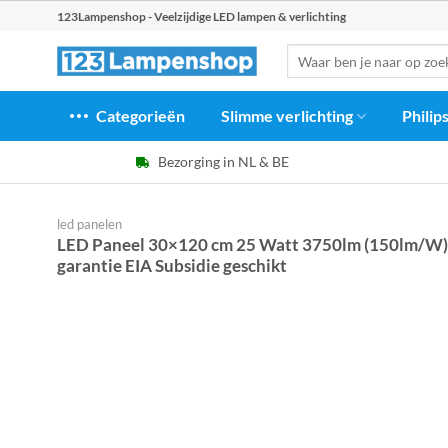
Ga
123Lampenshop - Veelzijdige LED lampen & verlichting
naar
Zoeken
inhoud
naar:
Categorieën
Slimme verlichting
Philip
Bezorging in NL & BE
led panelen
LED Paneel 30×120 cm 25 Watt 3750lm (150lm/W) H
garantie EIA Subsidie geschikt