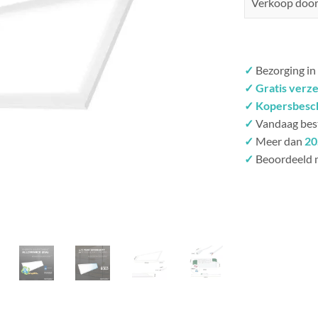
Verkoop doo
✓
Bezorging in
✓ Gratis verz
✓ Kopersbesc
✓
Vandaag bes
✓
Meer dan
20
✓
Beoordeeld 