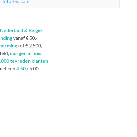
r:
Into-led.com
Nederland & België
ending
vanaf € 50,-
herming
tot € 2.500,-
teld,
morgen in huis
.000 tevreden klanten
met een
4.50
/ 5.00