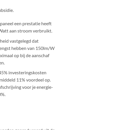
bsidie.
 paneel een prestatie heeft
Watt aan stroom verbruikt.
rheid vastgelegd dat
brengst hebben van 150lm/W
ximaal op bij de aanschaf
en.
 45% investeringskosten
 gemiddeld 11% voordeel op.
schrijving voor je energie-
0%.