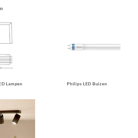
an
LED Lampen
Philips LED Buizen