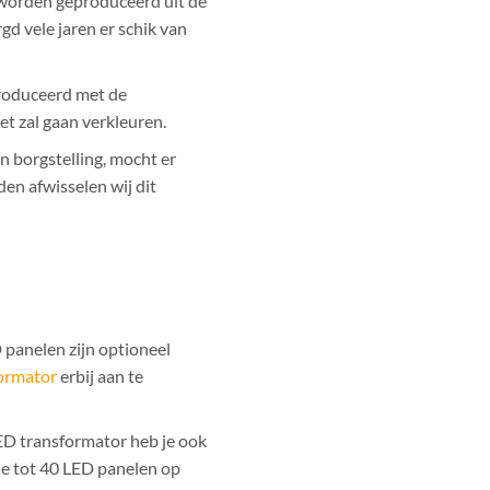
 worden geproduceerd uit de
d vele jaren er schik van
roduceerd met de
et zal gaan verkleuren.
l-in borgstelling, mocht er
en afwisselen wij dit
 panelen zijn optioneel
ormator
erbij aan te
ED transformator heb je ook
je tot 40 LED panelen op