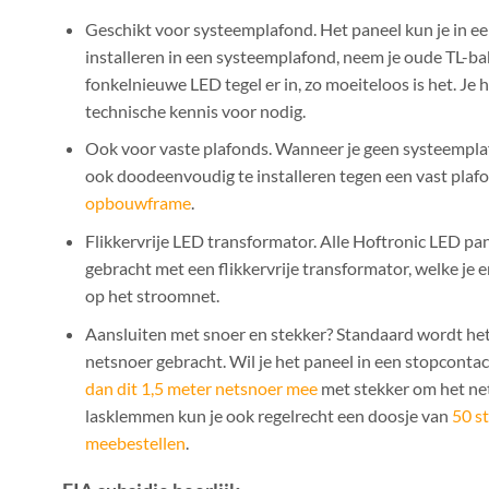
Geschikt voor systeemplafond. Het paneel kun je in e
installeren in een systeemplafond, neem je oude TL-bak
fonkelnieuwe LED tegel er in, zo moeiteloos is het. Je 
technische kennis voor nodig.
Ook voor vaste plafonds. Wanneer je geen systeempla
ook doodeenvoudig te installeren tegen een vast plafo
opbouwframe
.
Flikkervrije LED transformator. Alle Hoftronic LED p
gebracht met een flikkervrije transformator, welke je e
op het stroomnet.
Aansluiten met snoer en stekker? Standaard wordt het
netsnoer gebracht. Wil je het paneel in een stopconta
dan dit 1,5 meter netsnoer mee
met stekker om het ne
lasklemmen kun je ook regelrecht een doosje van
50 s
meebestellen
.