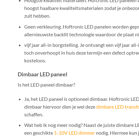
Hoogste kwaliteit materialen. Hoftronic LED panelen
hoogst haalbare kwaliteitsmaterialen zodat je onbezorg
zult hebben.
Geen verkleuring. Hoftronic LED panelen worden gep
allernieuwste backlit technologie waardoor de plaat ni
vijf jaar all-in borgstelling. Je ontvangt een vijf jaar al
toch onverhoopt in huis deze termijn een defect optred
kosteloos.
Dimbaar LED paneel
Is het LED paneel dimbaar?
Ja, het LED paneel is optioneel dimbaar. Hoftronic LED
dimbaar hiervoor dien je wel deze
dimbare LED transf
schaffen.
Wat heb ik nog meer nodig? Naast de juiste dimbare L
een geschikte
1-10V LED dimmer
nodig. Hiermee kun 