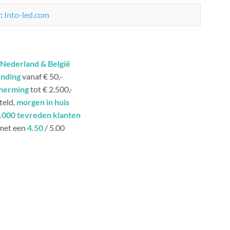
r:
Into-led.com
Nederland & België
ending
vanaf € 50,-
herming
tot € 2.500,-
teld,
morgen in huis
.000 tevreden klanten
met een
4.50
/ 5.00