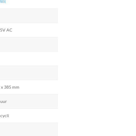
Wit
65V AC
8 x 385 mm
 uur
cycli