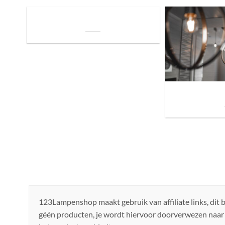
De Invloed van Daglicht op de Positie van
je Bed: Tips voor een Betere Nachtrust
Sfeer brengen in h
de ju
123Lampenshop maakt gebruik van affiliate links, dit
géén producten, je wordt hiervoor doorverwezen naar