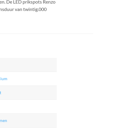
n. De LED prikspots Renzo
nsduur van twintig.000
nium
t
umen