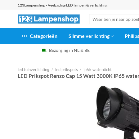
Ga
123Lampenshop - Veelzijdige LED lampen & verlichting
naar
Zoeken
inhoud
naar:
Categorieën
Slimme verlichting
Philip
Bezorging in NL & BE
led tuinverlichting
/
led prikspots
/
ip65 waterdicht
LED Prikspot Renzo Cap 15 Watt 3000K IP65 water