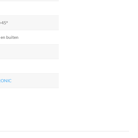
 +45°
 en buiten
RONIC