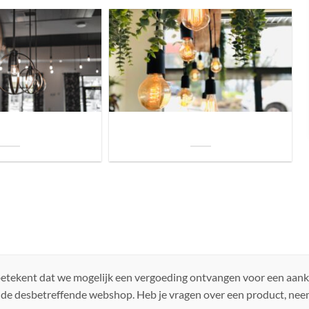
uis? Zo kies je daarvoor
Welke soorten verlichting zijn er voor je
iste lamp!
woning?
 betekent dat we mogelijk een vergoeding ontvangen voor een aan
 de desbetreffende webshop. Heb je vragen over een product, ne