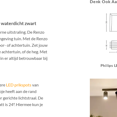
Denk Ook A
 waterdicht zwart
ne uitstraling. De Renzo
rmgeving tuin. Met de Renzo
oor- of achtertuin. Zet jouw
 achtertuin, of de heg. Met
n er altijd betrouwbaar bij
Philips 
dere
LED prikspots
van
je heeft aan de rand
 gerichte lichtstraal. De
t is 24°. Hiermee kun je