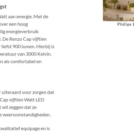
gst
Watt aan energie. Met de
 over een hoog
Philips
lig energieverbruik
l. De Renzo Cap vijftien
iefst 900 lumen. Hierbij is
peratuur van 3000 Kelvin.
n als comfortabel en
r uiteraard voor zorgen dat
 Cap vijftien Watt LED
 wil zeggen dat ze
eme weersomstandigheden.
walitatief equipage en is