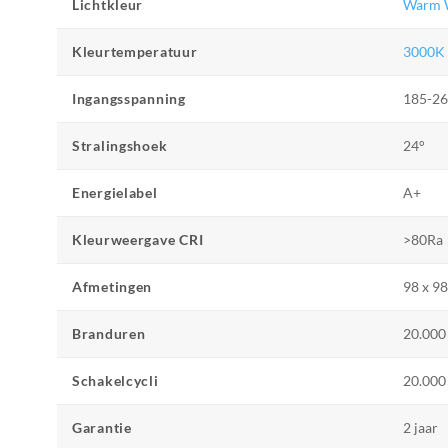
Lichtkleur
Warm 
Kleurtemperatuur
3000K
Ingangsspanning
185-2
Stralingshoek
24°
Energielabel
A+
Kleurweergave CRI
>80Ra
Afmetingen
98 x 9
Branduren
20.000
Schakelcycli
20.000 
Garantie
2 jaar