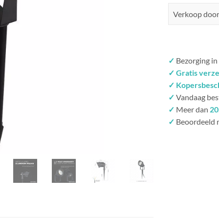
Verkoop doo
✓
Bezorging in
✓ Gratis verz
✓ Kopersbesc
✓
Vandaag bes
✓
Meer dan
20
✓
Beoordeeld 