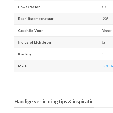
Powerfactor
>0.5
Bedrijfstemperatuur
-20° ~
Geschikt Voor
Binnen
Inclusief Lichtbron
Ja
Korting
€ ,-
Merk
HOFT
Handige verlichting tips & inspiratie