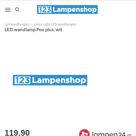
Ga
naar
inhoud
Led wandlampen
/
Linea Light LED wandlampen
LED wandlamp Poe plus, wit
119,90