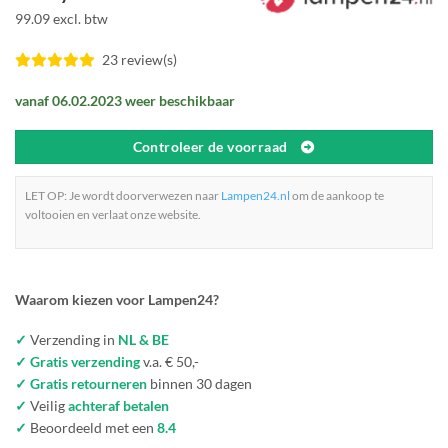
99.09 excl. btw
23 review(s)
vanaf 06.02.2023 weer beschikbaar
Controleer de voorraad
LET OP: Je wordt doorverwezen naar
Lampen24.nl
om de aankoop te
voltooien en verlaat onze website.
Waarom kiezen voor Lampen24?
✓
Verzending in
NL & BE
✓ Gratis verzending
v.a. € 50,-
✓ Gratis retourneren
binnen 30 dagen
✓
Veilig
achteraf betalen
✓
Beoordeeld met een
8.4