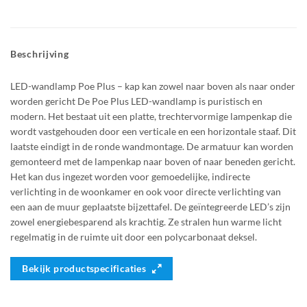
Beschrijving
LED-wandlamp Poe Plus – kap kan zowel naar boven als naar onder
worden gericht De Poe Plus LED-wandlamp is puristisch en
modern. Het bestaat uit een platte, trechtervormige lampenkap die
wordt vastgehouden door een verticale en een horizontale staaf. Dit
laatste eindigt in de ronde wandmontage. De armatuur kan worden
gemonteerd met de lampenkap naar boven of naar beneden gericht.
Het kan dus ingezet worden voor gemoedelijke, indirecte
verlichting in de woonkamer en ook voor directe verlichting van
een aan de muur geplaatste bijzettafel. De geïntegreerde LED’s zijn
zowel energiebesparend als krachtig. Ze stralen hun warme licht
regelmatig in de ruimte uit door een polycarbonaat deksel.
Bekijk productspecificaties