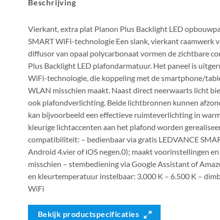
Beschrijving
Vierkant, extra plat Planon Plus Backlight LED opbou
SMART WiFi-technologie Een slank, vierkant raamwerk v
diffusor van opaal polycarbonaat vormen de zichtbare 
Plus Backlight LED plafondarmatuur. Het paneel is ui
WiFi-technologie, die koppeling met de smartphone/tablet
WLAN misschien maakt. Naast direct neerwaarts licht bie
ook plafondverlichting. Beide lichtbronnen kunnen afzon
kan bijvoorbeeld een effectieve ruimteverlichting in warm
kleurige lichtaccenten aan het plafond worden gerealisee
compatibiliteit: – bedienbaar via gratis LEDVANCE SMA
Android 4.vier of iOS negen.0); maakt voorinstellingen e
misschien – stembediening via Google Assistant of Ama
en kleurtemperatuur instelbaar: 3.000 K – 6.500 K – dim
WiFi
Bekijk productspecificaties