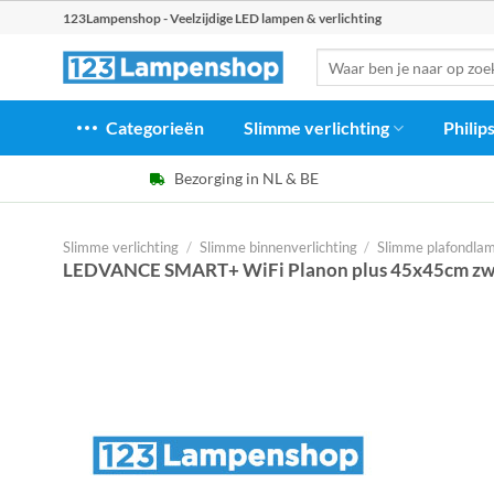
Ga
123Lampenshop - Veelzijdige LED lampen & verlichting
naar
Zoeken
inhoud
naar:
Categorieën
Slimme verlichting
Philip
Bezorging in NL & BE
Slimme verlichting
/
Slimme binnenverlichting
/
Slimme plafondla
LEDVANCE SMART+ WiFi Planon plus 45x45cm zw