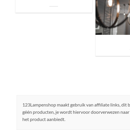
je Bed: Tips voor een Betere Nachtrust
Sfeer brengen in h
de ju
123Lampenshop maakt gebruik van affiliate links, dit
géén producten, je wordt hiervoor doorverwezen naar
het product aanbiedt.