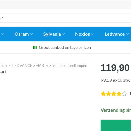
s
Osram
Sylvania
Noxion
Ledvance
Groot aanbod en lage prijzen
119,90
mpen
/
LEDVANCE SMART+ Slimme plafondlampen
art
99.09 excl. btw
1
Verzending bi