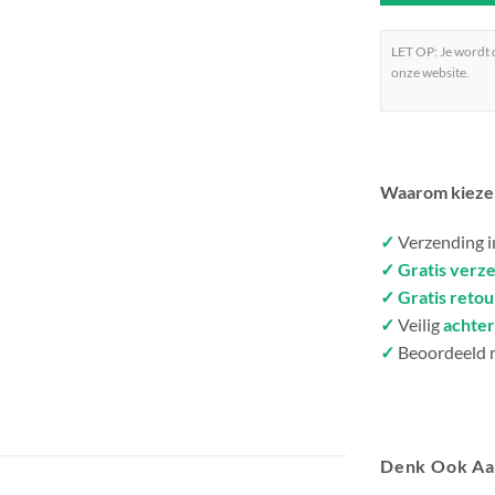
LET OP: Je wordt
onze website.
Waarom kieze
✓
Verzending 
✓ Gratis verz
✓ Gratis reto
✓
Veilig
achter
✓
Beoordeeld 
Denk Ook A