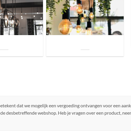
uis? Zo kies je daarvoor
Welke soorten verlichting zijn er voor je
iste lamp!
woning?
 betekent dat we mogelijk een vergoeding ontvangen voor een aan
 de desbetreffende webshop. Heb je vragen over een product, ne