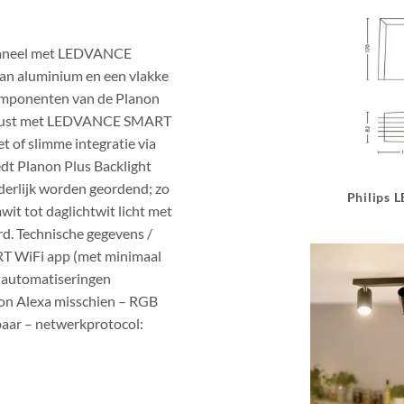
wpaneel met LEDVANCE
an aluminium en een vlakke
componenten van de Planon
tgerust met LEDVANCE SMART
 of slimme integratie via
dt Planon Plus Backlight
derlijk worden geordend; zo
Philips 
wit tot daglichtwit licht met
rd. Technische gegevens /
RT WiFi app (met minimaal
n automatiseringen
zon Alexa misschien – RGB
baar – netwerkprotocol: