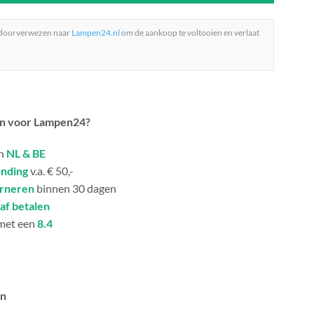
 doorverwezen naar
Lampen24.nl
om de aankoop te voltooien en verlaat
n voor Lampen24?
in
NL & BE
ending
v.a. € 50,-
urneren
binnen 30 dagen
af betalen
met een
8.4
an