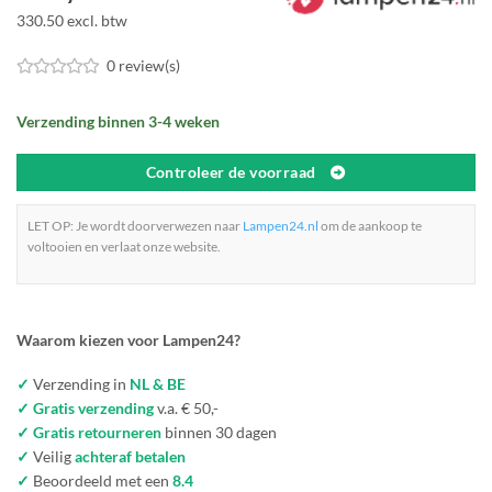
330.50 excl. btw
0 review(s)
Verzending binnen 3-4 weken
Controleer de voorraad
LET OP: Je wordt doorverwezen naar
Lampen24.nl
om de aankoop te
voltooien en verlaat onze website.
Waarom kiezen voor Lampen24?
✓
Verzending in
NL & BE
✓ Gratis verzending
v.a. € 50,-
✓ Gratis retourneren
binnen 30 dagen
✓
Veilig
achteraf betalen
✓
Beoordeeld met een
8.4