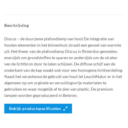
Beschrijving
Discus – de duurzame plafondlamp van hout De integratie van
houten elementen in het binnenhuis straalt een gevoel van warmte
uit. Het fineer van de plafondlamp Discus is flinterdun gesneden,
enerzijds om grondstoffen te sparen en anderzijds om de stralen
van de lichtbron door te laten schijnen. De diffuse schijf aan de
onderkant van de kap waakt ook voor een homogene lichtverdeling.
Naast het verantwoorde gebruik van hout let LeuchtNatur er in het
algemeen op om orginele en vervuilingsvrije materialen te
gebruiken en waar mogelijk af te zien van plastic. De premium
lampen worden geproduceerd in Beieren.
Bekijk productspecificaties