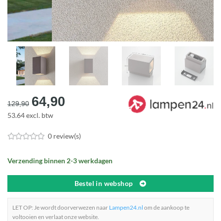
Oorspronkelijke
Huidige
64,90
129,90
prijs
prijs
53.64 excl. btw
was:
is:
€129,90.
€64,90.
0 review(s)
Verzending binnen 2-3 werkdagen
Bestel in webshop
LET OP: Je wordt doorverwezen naar
Lampen24.nl
om de aankoop te
voltooien en verlaat onze website.