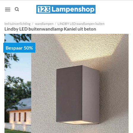
Ga
naar
inhoud
led tuinverlichting
/
wandlampen
/
LINDBY LED wandlampen buiten
Lindby LED buitenwandlamp Kaniel uit beton
Bespaar 50%