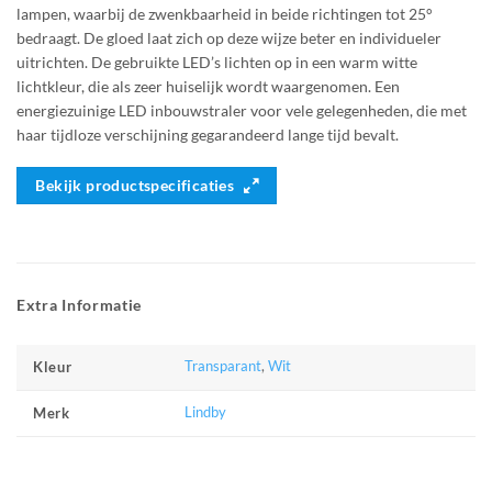
lampen, waarbij de zwenkbaarheid in beide richtingen tot 25°
bedraagt. De gloed laat zich op deze wijze beter en individueler
uitrichten. De gebruikte LED’s lichten op in een warm witte
lichtkleur, die als zeer huiselijk wordt waargenomen. Een
energiezuinige LED inbouwstraler voor vele gelegenheden, die met
haar tijdloze verschijning gegarandeerd lange tijd bevalt.
Bekijk productspecificaties
Extra Informatie
Transparant
,
Wit
Kleur
Lindby
Merk