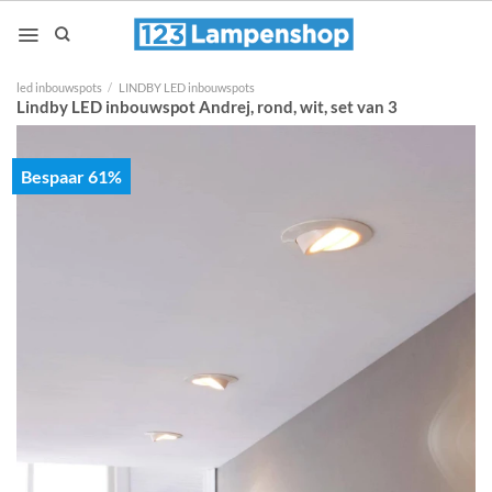
Ga
naar
inhoud
led inbouwspots
/
LINDBY LED inbouwspots
Lindby LED inbouwspot Andrej, rond, wit, set van 3
Bespaar 61%