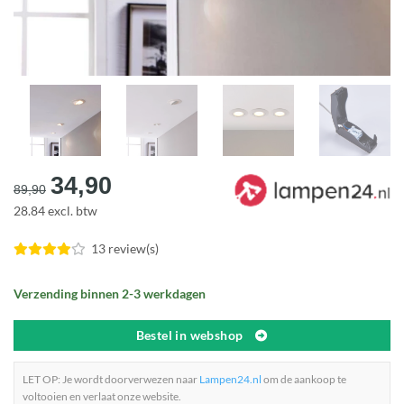
Oorspronkelijke
Huidige
34,90
89,90
prijs
prijs
28.84 excl. btw
was:
is:
€89,90.
€34,90.
13 review(s)
Verzending binnen 2-3 werkdagen
Bestel in webshop
LET OP: Je wordt doorverwezen naar
Lampen24.nl
om de aankoop te
voltooien en verlaat onze website.