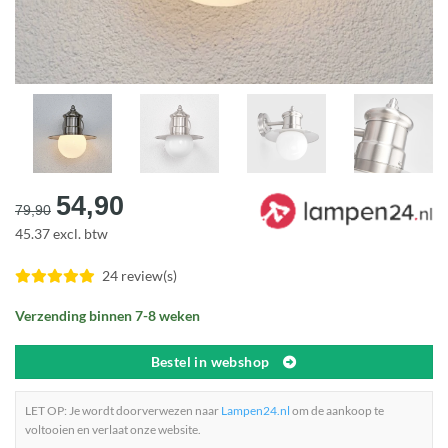
Oorspronkelijke
Huidige
54,90
79,90
prijs
prijs
45.37 excl. btw
was:
is:
€79,90.
€54,90.
24 review(s)
Verzending binnen 7-8 weken
Bestel in webshop
LET OP: Je wordt doorverwezen naar
Lampen24.nl
om de aankoop te
voltooien en verlaat onze website.