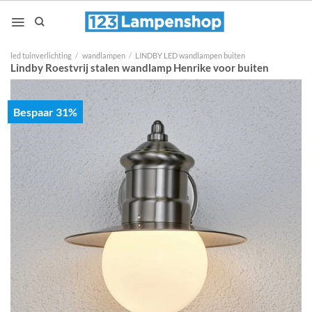
Ga
naar
inhoud
led tuinverlichting
/
wandlampen
/
LINDBY LED wandlampen buiten
Lindby Roestvrij stalen wandlamp Henrike voor buiten
Bespaar 31%