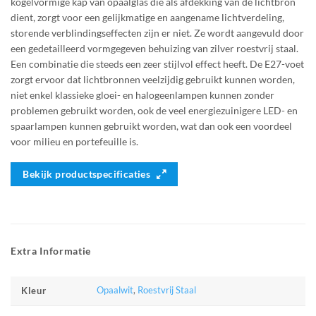
kogelvormige kap van opaalglas die als afdekking van de lichtbron
dient, zorgt voor een gelijkmatige en aangename lichtverdeling,
storende verblindingseffecten zijn er niet. Ze wordt aangevuld door
een gedetailleerd vormgegeven behuizing van zilver roestvrij staal.
Een combinatie die steeds een zeer stijlvol effect heeft. De E27-voet
zorgt ervoor dat lichtbronnen veelzijdig gebruikt kunnen worden,
niet enkel klassieke gloei- en halogeenlampen kunnen zonder
problemen gebruikt worden, ook de veel energiezuinigere LED- en
spaarlampen kunnen gebruikt worden, wat dan ook een voordeel
voor milieu en portefeuille is.
Bekijk productspecificaties
Extra Informatie
Opaalwit
,
Roestvrij Staal
Kleur