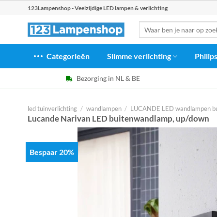
Ga
123Lampenshop - Veelzijdige LED lampen & verlichting
naar
Zoeken
inhoud
naar:
Categorieën
Slimme verlichting
Philip
Bezorging in NL & BE
led tuinverlichting
/
wandlampen
/
LUCANDE LED wandlampen bu
Lucande Narivan LED buitenwandlamp, up/down
Bespaar 20%