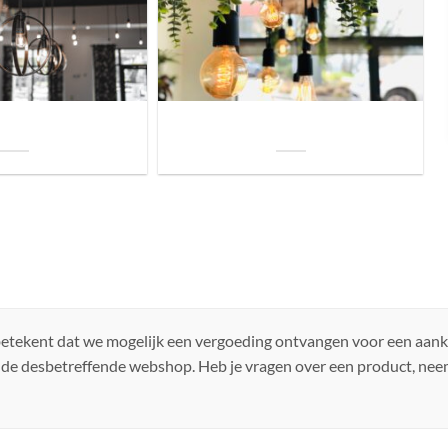
uis? Zo kies je daarvoor
Welke soorten verlichting zijn er voor je
iste lamp!
woning?
 betekent dat we mogelijk een vergoeding ontvangen voor een aan
 de desbetreffende webshop. Heb je vragen over een product, ne