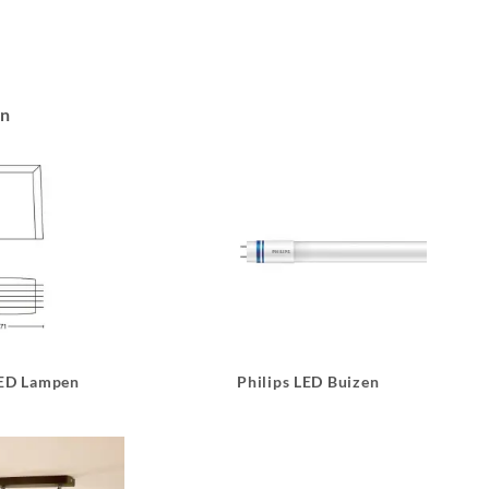
an
LED Lampen
Philips LED Buizen