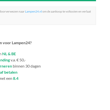
 doorverwezen naar
Lampen24.nl
om de aankoop te voltooien en verlaat
n voor Lampen24?
in
NL & BE
ending
v.a. € 50,-
urneren
binnen 30 dagen
af betalen
met een
8.4