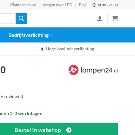
Klantenservice
Vragen over LED
Blog
08:30 - 21:00
Bedrijfsverlichting
Hoge kwaliteit verlichting
pronkelijke
Huidige
90
prijs
:
is:
90.
€71,90.
6 review(s)
nnen 2-3 werkdagen
Bestel in webshop