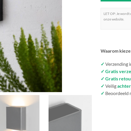
LET OP: Je wordt
onze website.
Waarom kieze
✓
Verzending 
✓ Gratis verz
✓ Gratis reto
✓
Veilig
achter
✓
Beoordeeld 