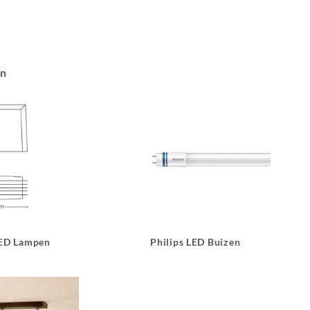
an
LED Lampen
Philips LED Buizen