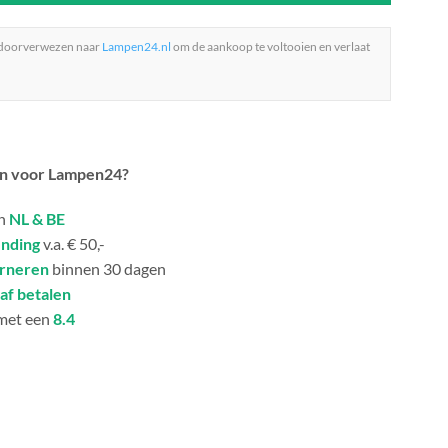
 doorverwezen naar
Lampen24.nl
om de aankoop te voltooien en verlaat
n voor Lampen24?
in
NL & BE
ending
v.a. € 50,-
urneren
binnen 30 dagen
af betalen
met een
8.4