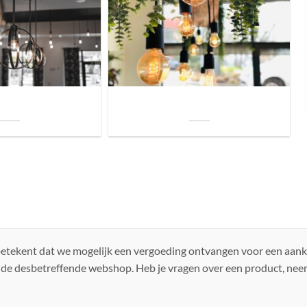
uis? Zo kies je daarvoor
Welke soorten verlichting zijn er voor je
iste lamp!
woning?
 betekent dat we mogelijk een vergoeding ontvangen voor een aan
 de desbetreffende webshop. Heb je vragen over een product, ne