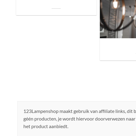
je Bed: Tips voor een Betere Nachtrust
Sfeer brengen in h
de ju
123Lampenshop maakt gebruik van affiliate links, dit
géén producten, je wordt hiervoor doorverwezen naar
het product aanbiedt.