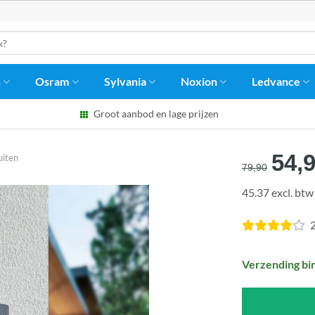
s
Osram
Sylvania
Noxion
Ledvance
Groot aanbod en lage prijzen
Oors
54,
iten
79,90
prijs
45.37 excl. btw
was
€79,
2
Verzending bi