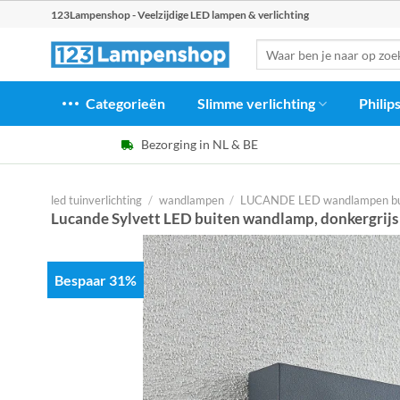
Ga
123Lampenshop - Veelzijdige LED lampen & verlichting
naar
Zoeken
inhoud
naar:
Categorieën
Slimme verlichting
Philip
Bezorging in NL & BE
led tuinverlichting
/
wandlampen
/
LUCANDE LED wandlampen bu
Lucande Sylvett LED buiten wandlamp, donkergrijs
Bespaar 31%