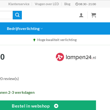
Klantenservice
Vragen over LED
Blog
08:30 - 21:00
Bedrijfsverlichting
Hoge kwaliteit verlichting
pronkelijke
Huidige
90
prijs
:
is:
90.
€54,90.
0 review(s)
nnen 2-3 werkdagen
Bestel in webshop