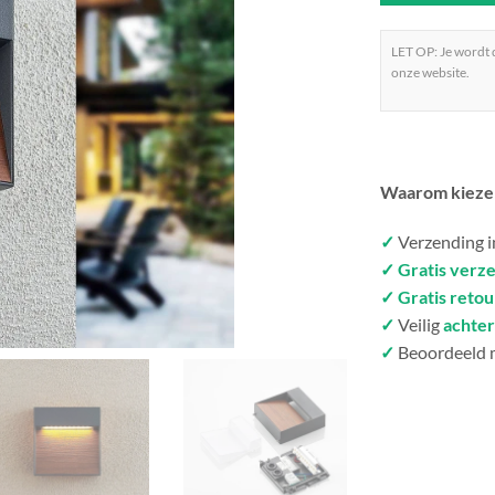
LET OP: Je wordt
onze website.
Waarom kieze
✓
Verzending 
✓ Gratis verz
✓ Gratis reto
✓
Veilig
achter
✓
Beoordeeld 