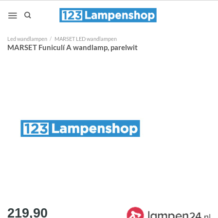
Ga
naar
inhoud
Led wandlampen
/
MARSET LED wandlampen
MARSET Funiculí A wandlamp, parelwit
219,90