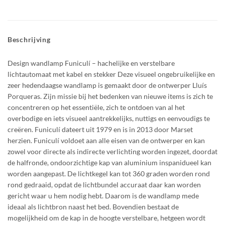
Beschrijving
Design wandlamp Funiculí – hachelijke en verstelbare
lichtautomaat met kabel en stekker Deze visueel ongebruikelijke en
zeer hedendaagse wandlamp is gemaakt door de ontwerper Lluís
Porqueras. Zijn missie bij het bedenken van nieuwe items is zich te
concentreren op het essentiële, zich te ontdoen van al het
overbodige en iets visueel aantrekkelijks, nuttigs en eenvoudigs te
creëren. Funiculí dateert uit 1979 en is in 2013 door Marset
herzien. Funiculí voldoet aan alle eisen van de ontwerper en kan
zowel voor directe als indirecte verlichting worden ingezet, doordat
de halfronde, ondoorzichtige kap van aluminium inspanidueel kan
worden aangepast. De lichtkegel kan tot 360 graden worden rond
rond gedraaid, opdat de lichtbundel accuraat daar kan worden
gericht waar u hem nodig hebt. Daarom is de wandlamp mede
ideaal als lichtbron naast het bed. Bovendien bestaat de
mogelijkheid om de kap in de hoogte verstelbare, hetgeen wordt