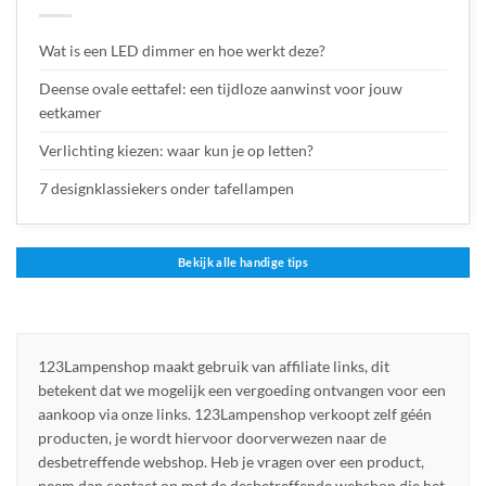
Wat is een LED dimmer en hoe werkt deze?
Deense ovale eettafel: een tijdloze aanwinst voor jouw
eetkamer
Verlichting kiezen: waar kun je op letten?
7 designklassiekers onder tafellampen
Bekijk alle handige tips
123Lampenshop maakt gebruik van affiliate links, dit
betekent dat we mogelijk een vergoeding ontvangen voor een
aankoop via onze links. 123Lampenshop verkoopt zelf géén
producten, je wordt hiervoor doorverwezen naar de
desbetreffende webshop. Heb je vragen over een product,
neem dan contact op met de desbetreffende webshop die het