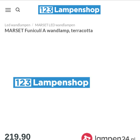
Ga
naar
inhoud
Led wandlampen
/
MARSET LED wandlampen
MARSET Funiculí A wandlamp, terracotta
219,90