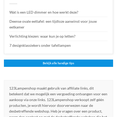
Wat is een LED dimmer en hoe werkt deze?
Deense ovale eettafel: een tijdloze aanwinst voor jouw
eetkamer
Verlichting kiezen: waar kun je op letten?
7 designklassiekers onder tafellampen
Bekijk alle handige tips
123Lampenshop maakt gebruik van affiliate links, dit
betekent dat we mogelijk een vergoeding ontvangen voor een
aankoop via onze links. 123Lampenshop verkoopt zelf géén
producten, je wordt hiervoor doorverwezen naar de
desbetreffende webshop. Heb je vragen over een product,
neem dan contact op met de desbetreffende webshop die het