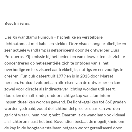
Beschrijving
Design wandlamp Funiculí – hachelijke en verstelbare
lichtautomaat met kabel en stekker Deze visueel ongebruikelijke en
zeer actuele wandlamp is gefabriceerd door de ontwerper Lluís
Porqueras. Zijn missie bij het bedenken van nieuwe items is zich te
concentreren op het essentiële, zich te ontdoen van al het
overbodige en iets visueel aantrekkelijks, nuttigs en eenvoudigs te
creëren. Funiculí dateert uit 1979 en is in 2013 door Marset
herzien. Funiculí voldoet aan alle eisen van de ontwerper en kan
zowel voor directe als indirecte verlichting worden utiliseert,
doordien de halfronde, ondoorzichtige kap van aluminium
inspanidueel kan worden gewend. De lichtkegel kan tot 360 graden
worden gedraaid, zodat de lichtbundel precies daar kan worden
gericht waar u hem nodig hebt. Daarom is de wandlamp ook ideaal
als lichtbron naast het bed. Bovendien bestaat de mogelijkheid om
de kap in de hoogte verstelbaar, hetgeen wordt gerealiseerd door