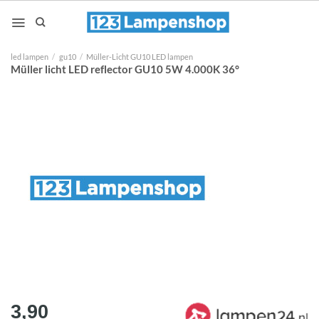
Ga
naar
inhoud
led lampen
/
gu10
/
Müller-Licht GU10 LED lampen
Müller licht LED reflector GU10 5W 4.000K 36°
3,90