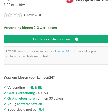
3.22 excl. btw
0 review(s)
Verzending binnen 2-3 werkdagen
Controleer de voorraad
LET OP: Je wordt doorverwezen naar
Lampen24.nl
om de aankoop te
voltooien en verlaat onze website.
Waarom kiezen voor Lampen24?
✓
Verzending in
NL & BE
✓ Gratis verzending
v.a. € 50,-
✓ Gratis retourneren
binnen 30 dagen
✓
Veilig
achteraf betalen
✓
Beoordeeld met een
8.4