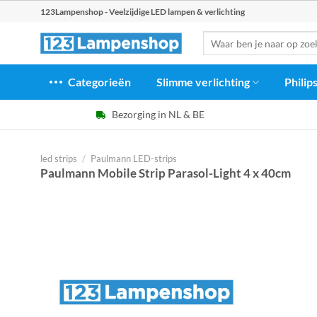
Ga
123Lampenshop - Veelzijdige LED lampen & verlichting
naar
Zoeken
inhoud
naar:
Categorieën
Slimme verlichting
Philip
Bezorging in NL & BE
led strips
/
Paulmann LED-strips
Paulmann Mobile Strip Parasol-Light 4 x 40cm