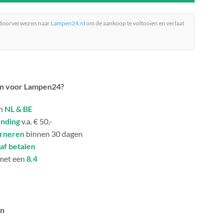
 doorverwezen naar
Lampen24.nl
om de aankoop te voltooien en verlaat
n voor Lampen24?
in
NL & BE
ending
v.a. € 50,-
urneren
binnen 30 dagen
af betalen
met een
8.4
an