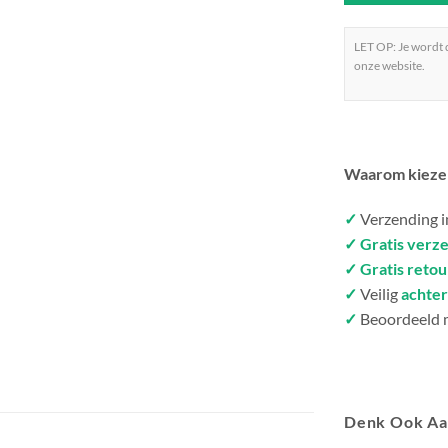
LET OP: Je wordt
onze website.
Waarom kieze
✓
Verzending 
✓ Gratis verz
✓ Gratis reto
✓
Veilig
achter
✓
Beoordeeld 
Denk Ook A