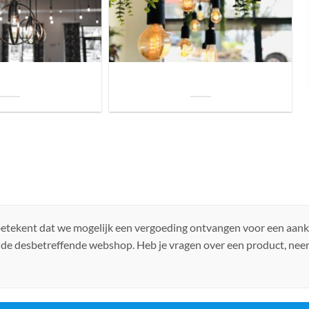
uis? Zo kies je daarvoor
Welke soorten verlichting zijn er voor je
iste lamp!
woning?
 betekent dat we mogelijk een vergoeding ontvangen voor een aan
 de desbetreffende webshop. Heb je vragen over een product, ne