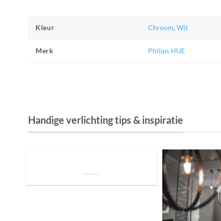
Kleur
Chroom
,
Wit
Merk
Philips HUE
Handige verlichting tips & inspiratie
De Invloed van Daglicht op de Positie van
je Bed: Tips voor een Betere Nachtrust