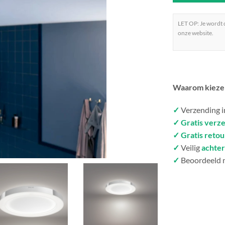
LET OP: Je wordt
onze website.
Waarom kieze
✓
Verzending 
✓ Gratis verz
✓ Gratis reto
✓
Veilig
achter
✓
Beoordeeld 