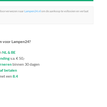
 doorverwezen naar
Lampen24.nl
om de aankoop te voltooien en verlaat
n voor Lampen24?
in
NL & BE
ending
v.a. € 50,-
urneren
binnen 30 dagen
af betalen
met een
8.4