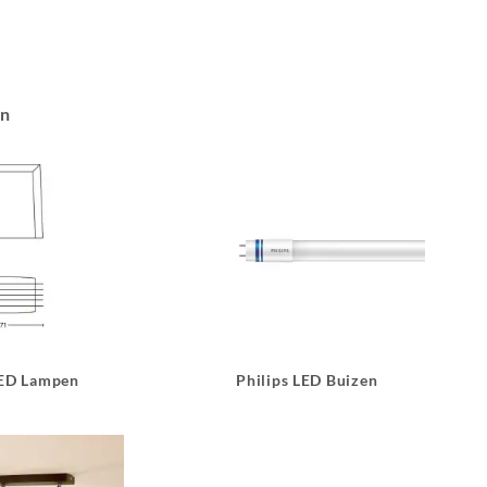
an
LED Lampen
Philips LED Buizen