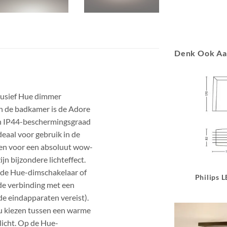
Denk Ook A
lusief Hue dimmer
in de badkamer is de Adore
jn IP44-beschermingsgraad
deaal voor gebruik in de
een voor een absoluut wow-
jn bijzondere lichteffect.
rde Hue-dimschakelaar of
Philips 
 de verbinding met een
e eindapparaten vereist).
 u kiezen tussen een warme
 licht. Op de Hue-