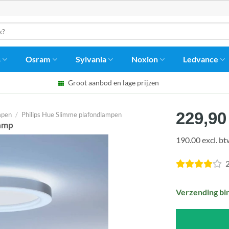
s
Osram
Sylvania
Noxion
Ledvance
Groot aanbod en lage prijzen
229,90
mpen
/
Philips Hue Slimme plafondlampen
lamp
190.00 excl. b
2
Verzending bi