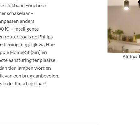
beschikbaar. Functies /
mer schakelaar –
Aanpassen anders
0 K) – intelligente
n router, zoals de Philips
bediening mogelijk via Hue
pple HomeKit (Siri) en
Philips
ecte aansturing ter plaatse
 dan tien lampen worden
ik van een brug aanbevolen.
 via de dimschakelaar!