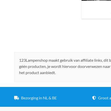
Sfeer brengen in h
de ju
123Lampenshop maakt gebruik van affiliate links, dit
géén producten, je wordt hiervoor doorverwezen naar
het product aanbiedt.
Bezorging in NL & BE
Groot a