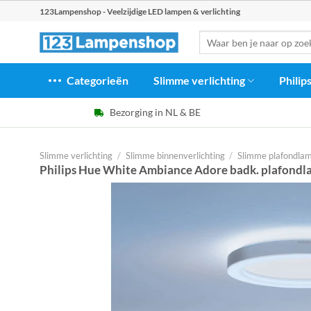
Ga
123Lampenshop - Veelzijdige LED lampen & verlichting
naar
Zoeken
inhoud
naar:
Categorieën
Slimme verlichting
Philip
Bezorging in NL & BE
Slimme verlichting
/
Slimme binnenverlichting
/
Slimme plafondla
Philips Hue White Ambiance Adore badk. plafond