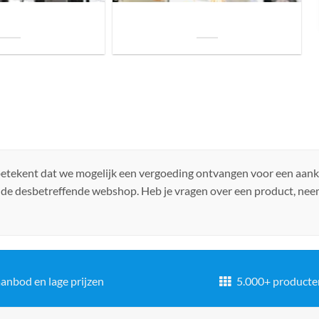
uis? Zo kies je daarvoor
Welke soorten verlichting zijn er voor je
iste lamp!
woning?
 betekent dat we mogelijk een vergoeding ontvangen voor een aan
 de desbetreffende webshop. Heb je vragen over een product, ne
anbod en lage prijzen
5.000+ producte