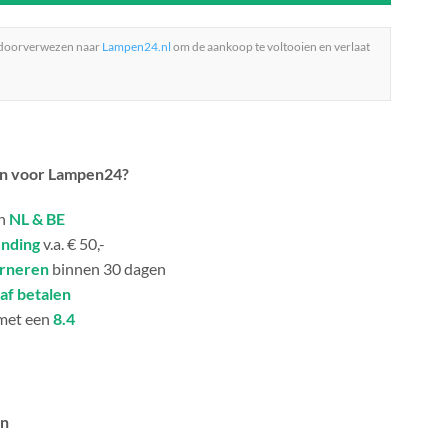
 doorverwezen naar
Lampen24.nl
om de aankoop te voltooien en verlaat
n voor Lampen24?
in
NL & BE
ending
v.a. € 50,-
urneren
binnen 30 dagen
af betalen
met een
8.4
an