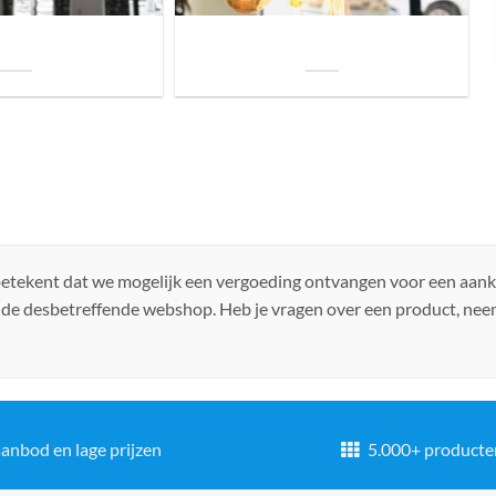
uis? Zo kies je daarvoor
Welke soorten verlichting zijn er voor je
iste lamp!
woning?
 betekent dat we mogelijk een vergoeding ontvangen voor een aan
 de desbetreffende webshop. Heb je vragen over een product, ne
anbod en lage prijzen
5.000+ producte