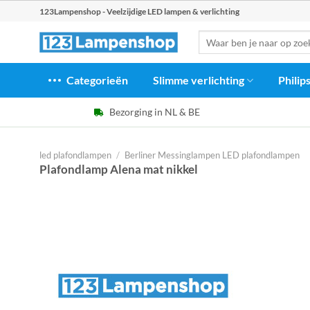
Ga
123Lampenshop - Veelzijdige LED lampen & verlichting
naar
Zoeken
inhoud
naar:
Categorieën
Slimme verlichting
Philip
Bezorging in NL & BE
led plafondlampen
/
Berliner Messinglampen LED plafondlampen
Plafondlamp Alena mat nikkel