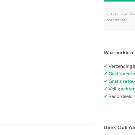
LET OP: Je wordt
onze website.
Waarom kieze
✓
Verzending 
✓ Gratis verz
✓ Gratis reto
✓
Veilig
achter
✓
Beoordeeld 
Denk Ook A