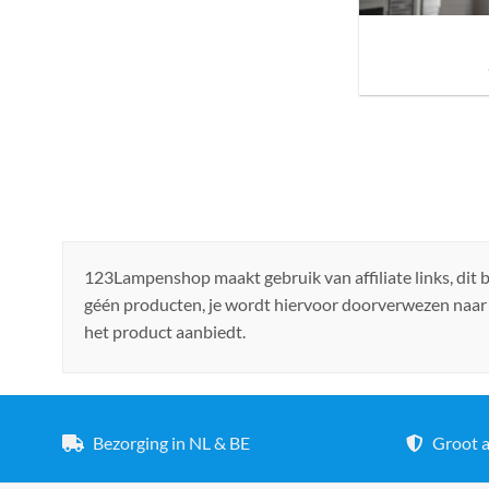
Sfeer brengen in h
de ju
123Lampenshop maakt gebruik van affiliate links, dit
géén producten, je wordt hiervoor doorverwezen naar
het product aanbiedt.
Bezorging in NL & BE
Groot a