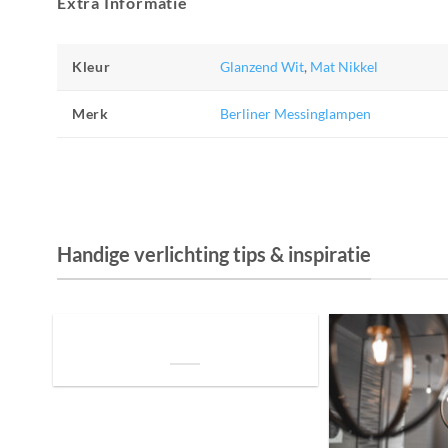
Extra Informatie
Kleur
Glanzend Wit
,
Mat Nikkel
Merk
Berliner Messinglampen
Handige verlichting tips & inspiratie
De Invloed van Daglicht op de Positie van
je Bed: Tips voor een Betere Nachtrust