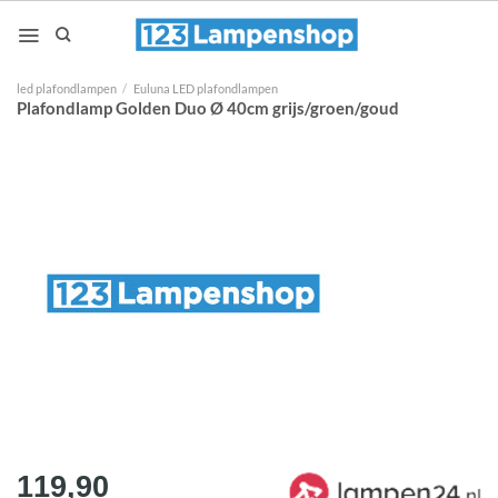
Ga
naar
inhoud
led plafondlampen
/
Euluna LED plafondlampen
Plafondlamp Golden Duo Ø 40cm grijs/groen/goud
119,90