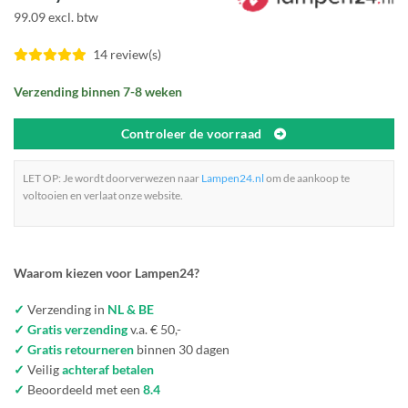
99.09 excl. btw
14 review(s)
Verzending binnen 7-8 weken
Controleer de voorraad
LET OP: Je wordt doorverwezen naar
Lampen24.nl
om de aankoop te
voltooien en verlaat onze website.
Waarom kiezen voor Lampen24?
✓
Verzending in
NL & BE
✓ Gratis verzending
v.a. € 50,-
✓ Gratis retourneren
binnen 30 dagen
✓
Veilig
achteraf betalen
✓
Beoordeeld met een
8.4