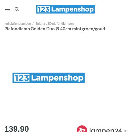
Ga
naar
inhoud
led plafondlampen
/
Euluna LED plafondlampen
Plafondlamp Golden Duo Ø 40cm mintgroen/goud
139,90