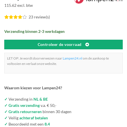
115.62 excl. btw
23 review(s)
Verzending binnen 2-3 werkdagen
Controleer de voorraad
LET OP: Je wordt doorverwezen naar
Lampen24.nl
om de aankoop te
voltooien en verlaat onze website.
Waarom kiezen voor Lampen24?
✓
Verzending in
NL & BE
✓ Gratis verzending
v.a. € 50,-
✓ Gratis retourneren
binnen 30 dagen
✓
Veilig
achteraf betalen
✓
Beoordeeld met een
8.4