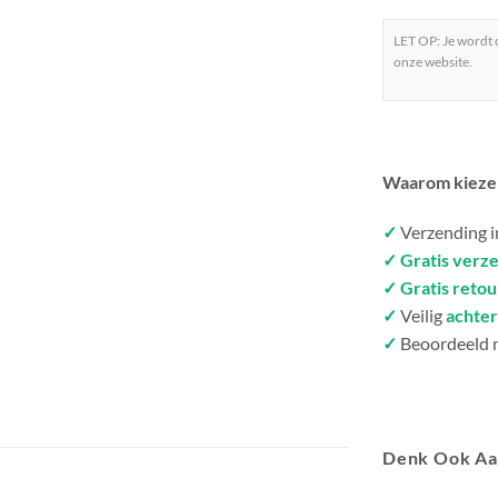
LET OP: Je wordt
onze website.
Waarom kieze
✓
Verzending 
✓ Gratis verz
✓ Gratis reto
✓
Veilig
achter
✓
Beoordeeld 
Denk Ook A