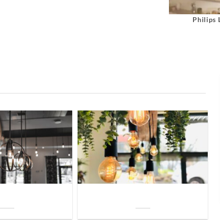
Philips
uis? Zo kies je daarvoor
Welke soorten verlichting zijn er voor je
iste lamp!
woning?