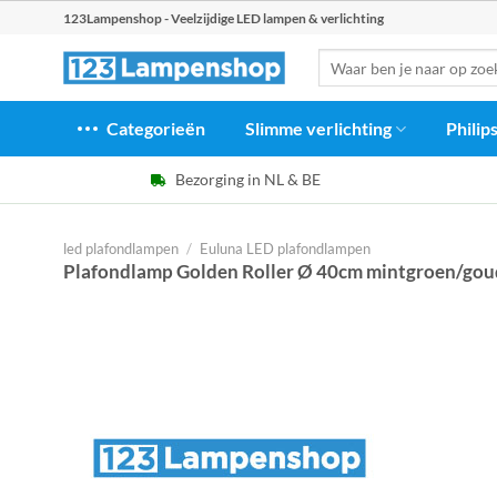
Ga
123Lampenshop - Veelzijdige LED lampen & verlichting
naar
Zoeken
inhoud
naar:
Categorieën
Slimme verlichting
Philip
Bezorging in NL & BE
led plafondlampen
/
Euluna LED plafondlampen
Plafondlamp Golden Roller Ø 40cm mintgroen/gou