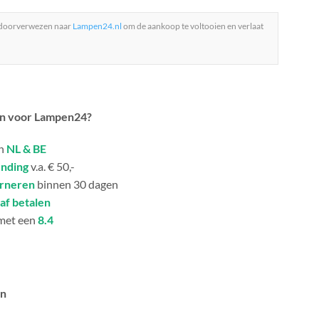
 doorverwezen naar
Lampen24.nl
om de aankoop te voltooien en verlaat
n voor Lampen24?
in
NL & BE
ending
v.a. € 50,-
urneren
binnen 30 dagen
af betalen
met een
8.4
an