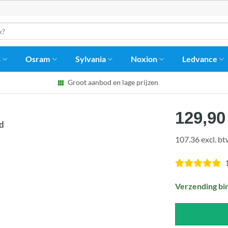
s
Osram
Sylvania
Noxion
Ledvance
Groot aanbod en lage prijzen
129,90
d
107.36 excl. b
Verzending bi