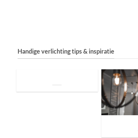
Handige verlichting tips & inspiratie
De Invloed van Daglicht op de Positie van
je Bed: Tips voor een Betere Nachtrust
Sfeer brengen in h
de ju