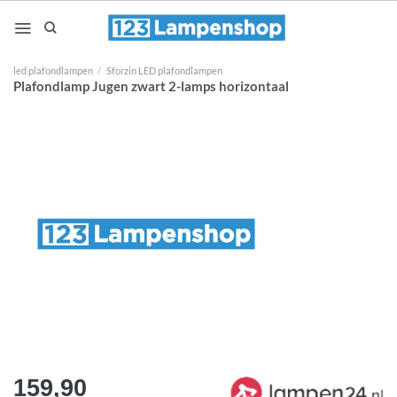
Ga
naar
inhoud
led plafondlampen
/
Sforzin LED plafondlampen
Plafondlamp Jugen zwart 2-lamps horizontaal
159,90