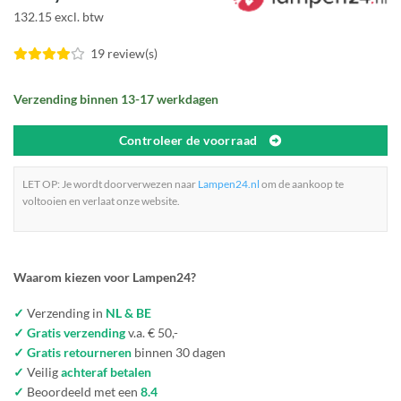
132.15 excl. btw
19 review(s)
Verzending binnen 13-17 werkdagen
Controleer de voorraad
LET OP: Je wordt doorverwezen naar
Lampen24.nl
om de aankoop te
voltooien en verlaat onze website.
Waarom kiezen voor Lampen24?
✓
Verzending in
NL & BE
✓ Gratis verzending
v.a. € 50,-
✓ Gratis retourneren
binnen 30 dagen
✓
Veilig
achteraf betalen
✓
Beoordeeld met een
8.4