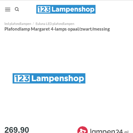
Ga
naar
inhoud
led plafondlampen
/
Euluna LED plafondlampen
Plafondlamp Margaret 4-lamps opaal/zwart/messing
269,90