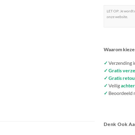
LET OP: Je wordt
onze website.
Waarom kieze
✓
Verzending 
✓ Gratis verz
✓ Gratis reto
✓
Veilig
achter
✓
Beoordeeld 
Denk Ook A