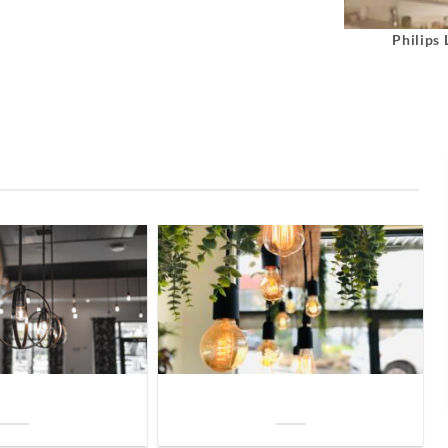
Philips
uis? Zo kies je daarvoor
Welke soorten verlichting zijn er voor je
iste lamp!
woning?