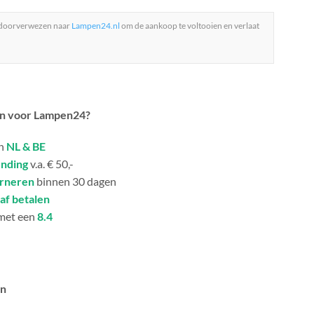
 doorverwezen naar
Lampen24.nl
om de aankoop te voltooien en verlaat
n voor Lampen24?
in
NL & BE
ending
v.a. € 50,-
urneren
binnen 30 dagen
af betalen
met een
8.4
an