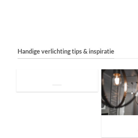
Handige verlichting tips & inspiratie
De Invloed van Daglicht op de Positie van
je Bed: Tips voor een Betere Nachtrust
Sfeer brengen in h
de ju