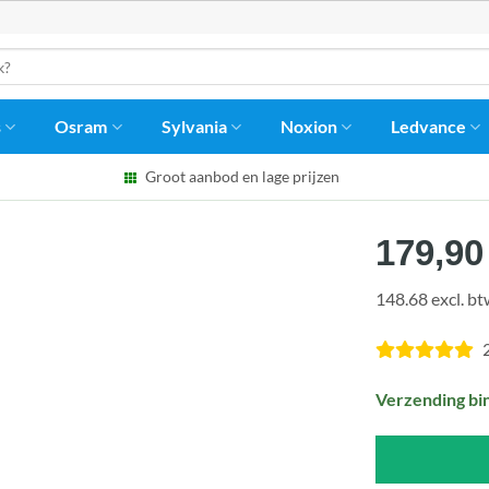
s
Osram
Sylvania
Noxion
Ledvance
Groot aanbod en lage prijzen
179,90
148.68 excl. b
Verzending bi