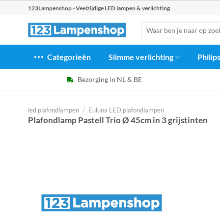
Ga
123Lampenshop - Veelzijdige LED lampen & verlichting
naar
Zoeken
inhoud
naar:
Categorieën
Slimme verlichting
Philip
Bezorging in NL & BE
led plafondlampen
/
Euluna LED plafondlampen
Plafondlamp Pastell Trio Ø 45cm in 3 grijstinten