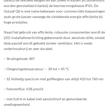
dankzij de flexibele beugels en kan zowel in kassen als buitenshuis
worden geïnstalleerd dankzij de beschermingsklasse IP65. De
GoLeaf Q6 is met name bekwaam voor commerciële toepassingen
zoals grote kassen vanwege de uitstekende energie-efficiëntie bij
hoge prestaties.
Naast het gebruik van efficiënte, robuuste componenten wordt de
LED-installatieverlichting gekenmerkt door absolute stilte, omdat
deze passief wordt gekoeld zonder ventilator. Het is mede
onderhoudsvrij en zeer durabel.
– Stralingshoek: 80°.
– Omgevingstemperatuur: – 30 tot + 45 °C
– S2 Volledig spectrum met golflengten van altijd 410 tot 760 nm
– fotonenflux: 638 µmol/s
– met 0,drie m kabel met aansluitmof en gemonteerde
voedingseenheid