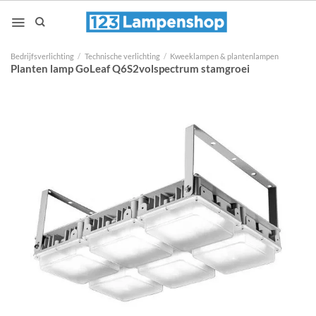
Ga
naar
inhoud
Bedrijfsverlichting
/
Technische verlichting
/
Kweeklampen & plantenlampen
Planten lamp GoLeaf Q6S2volspectrum stamgroei