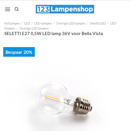
Ga
naar
inhoud
led lampen
/
LED
/
LED-lampen
/
Overige LED lampen
/
Seletti LED
/
LED-
lampen
/
Overige LED lampen
SELETTI E27 0,5W LED lamp 36V voor Bella Vista
Bespaar 20%