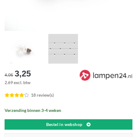
Oorspronkelijke
Huidige
3,25
4,06
prijs
prijs
2.69 excl. btw
was:
is:
€4,06.
€3,25.
18 review(s)
Verzending binnen 3-4 weken
Bestel in webshop