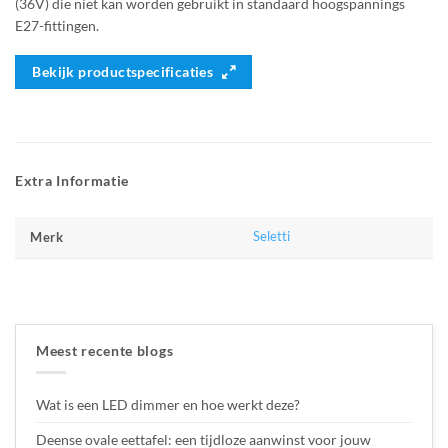
(36V) die niet kan worden gebruikt in standaard hoogspannings
E27-fittingen.
Bekijk productspecificaties
Extra Informatie
Seletti
Merk
Meest recente blogs
Wat is een LED dimmer en hoe werkt deze?
Deense ovale eettafel: een tijdloze aanwinst voor jouw