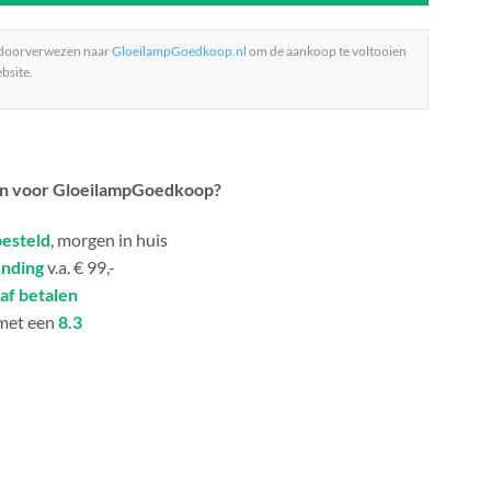
 doorverwezen naar
GloeilampGoedkoop.nl
om de aankoop te voltooien
bsite.
n voor GloeilampGoedkoop?
besteld
, morgen in huis
ending
v.a. € 99,-
af betalen
met een
8.3