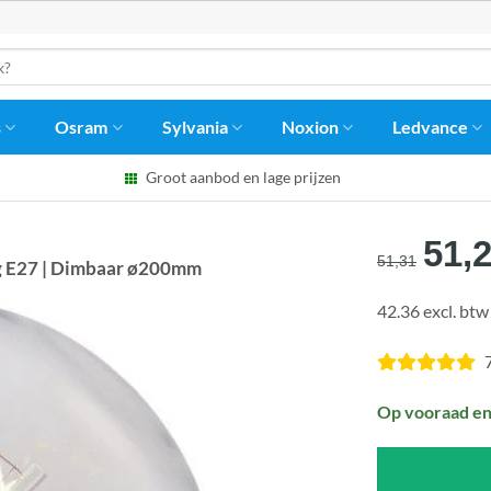
s
Osram
Sylvania
Noxion
Ledvance
Groot aanbod en lage prijzen
Oors
51,
51,31
ng E27 | Dimbaar ø200mm
prijs
42.36 excl. btw
was
€51,
Op vooraad en 