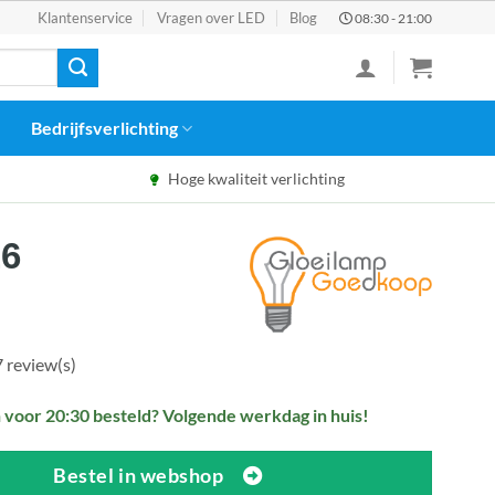
Klantenservice
Vragen over LED
Blog
08:30 - 21:00
Bedrijfsverlichting
Hoge kwaliteit verlichting
pronkelijke
Huidige
26
prijs
:
is:
31.
€51,26.
7 review(s)
voor 20:30 besteld? Volgende werkdag in huis!
Bestel in webshop