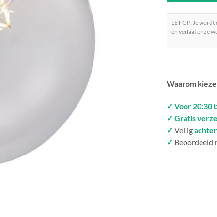
LET OP: Je wordt
en verlaat onze we
Waarom kieze
✓ Voor 20:30 
✓ Gratis verz
✓
Veilig
achter
✓
Beoordeeld 