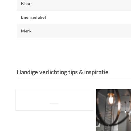
Kleur
Energielabel
Merk
Handige verlichting tips & inspiratie
De Invloed van Daglicht op de Positie van
je Bed: Tips voor een Betere Nachtrust