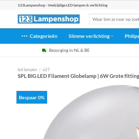
Ga
123Lampenshop - Veelzijdige LED lampen & verlichting
naar
Zoeken
inhoud
naar:
Categorieën
Slimme verlichting
Philip
Bezorging in NL & BE
led lampen
/
e27
SPL BIG LED Filament Globelamp | 6W Grote fitti
Bespaar 0%