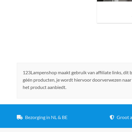
Sfeer brengen in h
de ju
123Lampenshop maakt gebruik van affiliate links, dit
géén producten, je wordt hiervoor doorverwezen naar
het product aanbiedt.
Bezorging in NL & BE
Groot a