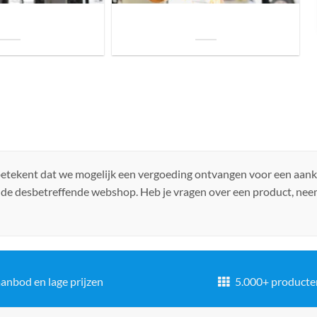
uis? Zo kies je daarvoor
Welke soorten verlichting zijn er voor je
iste lamp!
woning?
 betekent dat we mogelijk een vergoeding ontvangen voor een aan
 de desbetreffende webshop. Heb je vragen over een product, ne
anbod en lage prijzen
5.000+ producte