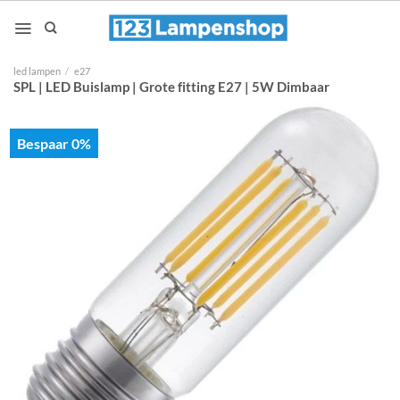
Ga
naar
inhoud
led lampen
/
e27
SPL | LED Buislamp | Grote fitting E27 | 5W Dimbaar
Bespaar 0%