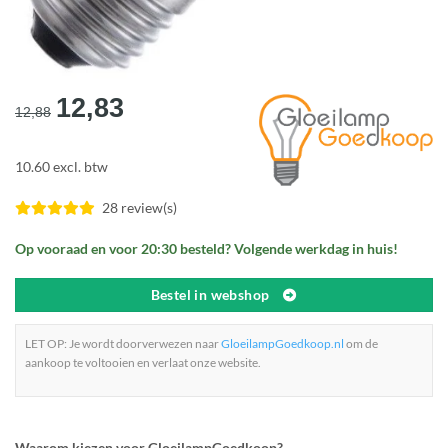
Oorspronkelijke
Huidige
12,83
12,88
prijs
prijs
was:
is:
10.60 excl. btw
€12,88.
€12,83.
28 review(s)
Op vooraad en voor 20:30 besteld? Volgende werkdag in huis!
Bestel in webshop
LET OP: Je wordt doorverwezen naar
GloeilampGoedkoop.nl
om de
aankoop te voltooien en verlaat onze website.
Waarom kiezen voor GloeilampGoedkoop?