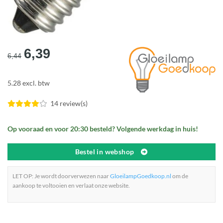
Oorspronkelijke
Huidige
6,39
6,44
prijs
prijs
was:
is:
5.28 excl. btw
€6,44.
€6,39.
14 review(s)
Op vooraad en voor 20:30 besteld? Volgende werkdag in huis!
Bestel in webshop
LET OP: Je wordt doorverwezen naar
GloeilampGoedkoop.nl
om de
aankoop te voltooien en verlaat onze website.