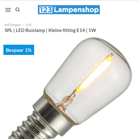
Ga
naar
inhoud
led lampen
/
e14
SPL | LED Buislamp | Kleine fitting E14 | 1W
Bespaar 1%