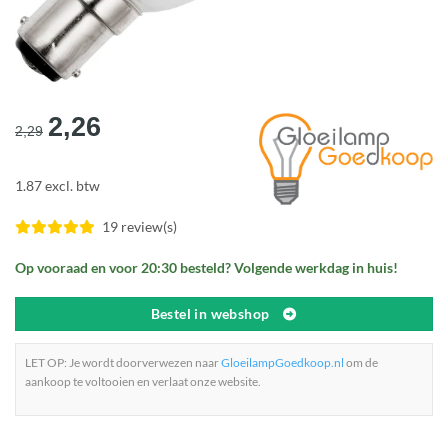
Oorspronkelijke
Huidige
2,26
2,29
prijs
prijs
was:
is:
1.87 excl. btw
€2,29.
€2,26.
19 review(s)
Op vooraad en voor 20:30 besteld? Volgende werkdag in huis!
Bestel in webshop
LET OP: Je wordt doorverwezen naar
GloeilampGoedkoop.nl
om de
aankoop te voltooien en verlaat onze website.