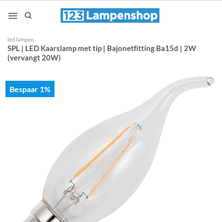
Ga
naar
inhoud
led lampen
SPL | LED Kaarslamp met tip | Bajonetfitting Ba15d | 2W
(vervangt 20W)
Bespaar 1%