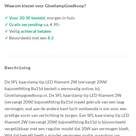
Waarom kiezen voor GloeilampGoedkoop?
✓ Voor 20:30 besteld
, morgen in huis
✓ Gratis verzending
v.a. € 99,-
✓
Veilig
achteraf betalen
✓
Beoordeeld met een
8.3
Beschrijving
De SPL kaarslamp tip LED filament 2W (vervangt 20W)
bajonetfitting Ba15d bestelt u eenvoudig online, bij
Gloeilampgoedkoop.nl. De SPL kaarslamp tip LED filament 2W
(vervangt 20W) bajonetfitting Ba15d maakt gebruik van een laag
vermogen, wat aan de andere kant toch voldoende is om voor een
prettige vorm van verlichting te zorgen. Een SPL kaarslamp tip LED
filament 2W (vervangt 20W) bajonetfitting Ba15d is bijvoorbeeld
vergelijkbaar met een regulier model dat 20W aan vermogen biedt.
Wat dat betreft heeft u minder vermogen nodig, waardoor uw