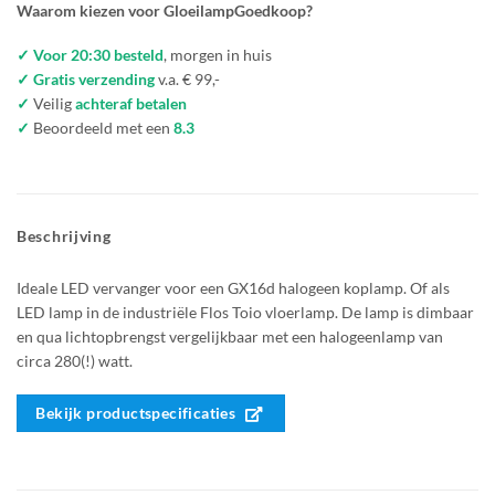
Waarom kiezen voor GloeilampGoedkoop?
✓ Voor 20:30 besteld
, morgen in huis
✓ Gratis verzending
v.a. € 99,-
✓
Veilig
achteraf betalen
✓
Beoordeeld met een
8.3
Beschrijving
Ideale LED vervanger voor een GX16d halogeen koplamp. Of als
LED lamp in de industriële Flos Toio vloerlamp. De lamp is dimbaar
en qua lichtopbrengst vergelijkbaar met een halogeenlamp van
circa 280(!) watt.
Bekijk productspecificaties