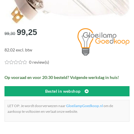
Oorspronkelijke
Huidige
99,25
99,30
prijs
prijs
was:
is:
82.02 excl. btw
€99,30.
€99,25.
0 review(s)
Op vooraad en voor 20:30 besteld? Volgende werkdag in huis!
Bestel in webshop
LET OP: Je wordt doorverwezen naar
GloeilampGoedkoop.nl
om de
aankoop te voltooien en verlaat onze website.