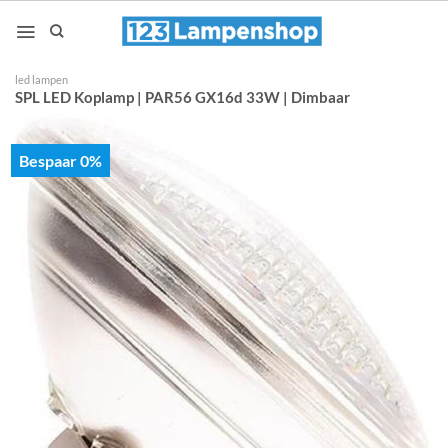
Ga
naar
inhoud
led lampen
SPL LED Koplamp | PAR56 GX16d 33W | Dimbaar
Bespaar 0%