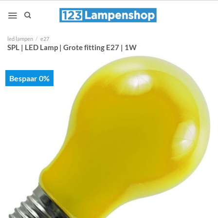
Ga
naar
inhoud
led lampen
/
e27
SPL | LED Lamp | Grote fitting E27 | 1W
Bespaar 0%