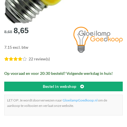
Oorspronkelijke
Huidige
8,65
8,68
prijs
prijs
was:
is:
7.15 excl. btw
€8,68.
€8,65.
22 review(s)
Op vooraad en voor 20:30 besteld? Volgende werkdag in huis!
Bestel in webshop
LET OP: Je wordt doorverwezen naar
GloeilampGoedkoop.nl
om de
aankoop te voltooien en verlaat onze website.