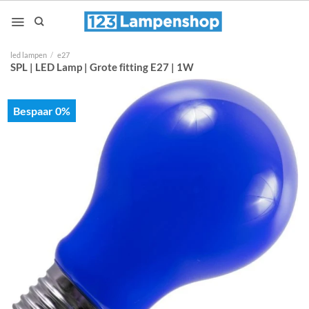
Ga
naar
inhoud
led lampen
/
e27
SPL | LED Lamp | Grote fitting E27 | 1W
Bespaar 0%