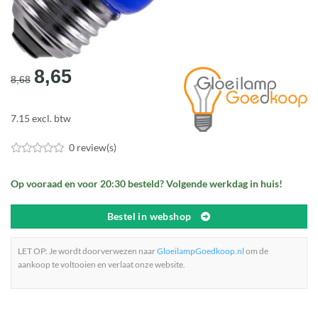
Oorspronkelijke
Huidige
8,65
8,68
prijs
prijs
was:
is:
7.15 excl. btw
€8,68.
€8,65.
0 review(s)
Op vooraad en voor 20:30 besteld? Volgende werkdag in huis!
Bestel in webshop
LET OP: Je wordt doorverwezen naar
GloeilampGoedkoop.nl
om de
aankoop te voltooien en verlaat onze website.