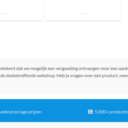
uis? Zo kies je daarvoor
Welke soorten verlichting zijn er voor je
iste lamp!
woning?
 betekent dat we mogelijk een vergoeding ontvangen voor een aan
 de desbetreffende webshop. Heb je vragen over een product, ne
anbod en lage prijzen
5.000+ producte