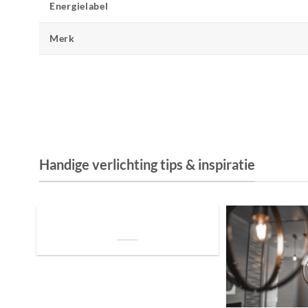
Energielabel
Merk
Handige verlichting tips & inspiratie
De Invloed van Daglicht op de Positie van
je Bed: Tips voor een Betere Nachtrust