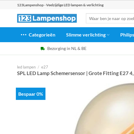
Ga
123Lampenshop - Veelzijdige LED lampen & verlichting
naar
Zoeken
inhoud
naar:
Categorieën
Slimme verlichting
Philip
Bezorging in NL & BE
led lampen
/
e27
SPL LED Lamp Schemersensor | Grote Fitting E27 4
Bespaar 0%