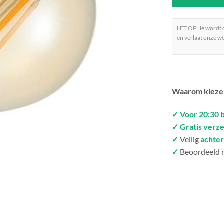
LET OP: Je wordt
en verlaat onze we
Waarom kieze
✓ Voor 20:30 
✓ Gratis verz
✓
Veilig
achter
✓
Beoordeeld 