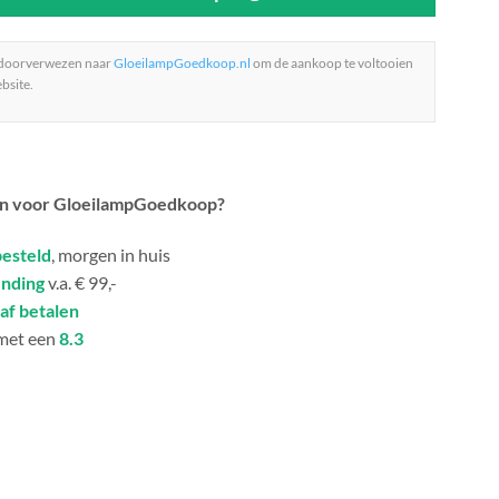
 doorverwezen naar
GloeilampGoedkoop.nl
om de aankoop te voltooien
bsite.
n voor GloeilampGoedkoop?
besteld
, morgen in huis
ending
v.a. € 99,-
af betalen
met een
8.3