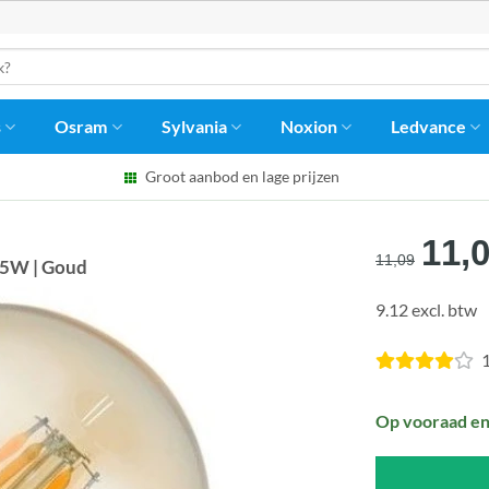
s
Osram
Sylvania
Noxion
Ledvance
Groot aanbod en lage prijzen
Oors
11,
11,09
,5W | Goud
prijs
9.12 excl. btw
was
€11,
1
Op vooraad en 