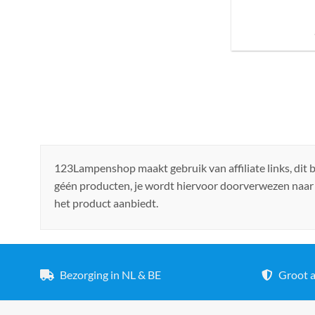
Sfeer brengen in h
de ju
123Lampenshop maakt gebruik van affiliate links, dit
géén producten, je wordt hiervoor doorverwezen naar
het product aanbiedt.
Bezorging in NL & BE
Groot a