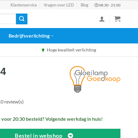
Klantenservice
Vragen over LED
Blog
08:30 - 21:00
Bedrijfsverlichting
Hoge kwaliteit verlichting
pronkelijke
Huidige
04
prijs
:
is:
09.
€11,04.
0 review(s)
voor 20:30 besteld? Volgende werkdag in huis!
Bestel in webshop